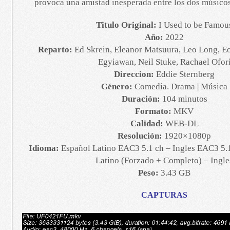
provoca una amistad inesperada entre los dos músico
Titulo Original:
I Used to be Famou
Año:
2022
Reparto:
Ed Skrein, Eleanor Matsuura, Leo Long, E
Egyiawan, Neil Stuke, Rachael Ofor
Direccion:
Eddie Sternberg
Género:
Comedia. Drama | Música
Duración:
104 minutos
Formato:
MKV
Calidad:
WEB-DL
Resolución:
1920×1080p
Idioma:
Español Latino EAC3 5.1 ch – Ingles EAC3 5.1
Latino (Forzado + Completo) – Ingle
Peso:
3.43 GB
CAPTURAS