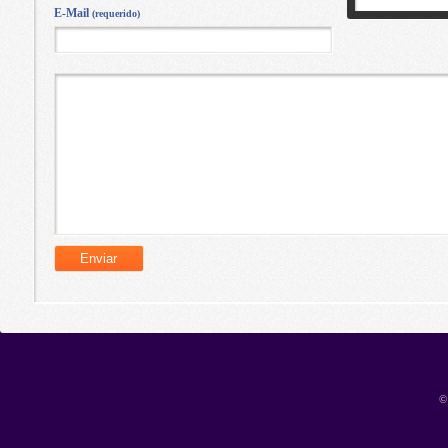
E-Mail
(requerido)
©