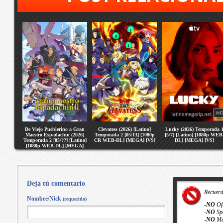
De Viejo Pueblerino a Gran
Clevatess (2026) [Latino]
Lucky (2026) Temporada 
Maestro Espadachin (2026)
Temporada 2 [05/13] [1080p
[5/7] [Latino] [1080p WEB
Temporada 2 [05/??] [Latino]
CR WEB-DL] [MEGA] [VS]
DL] [MEGA] [VS]
[1080p WEB-DL] [MEGA]
[VS]
Deja tú comentario
Recuer
Nombre/Nick
(requerido)
-
NO
Of
-
NO
Sp
-
NO
Ma