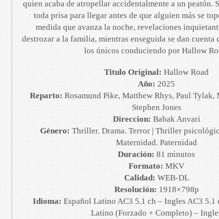
quien acaba de atropellar accidentalmente a un peatón. 
toda prisa para llegar antes de que alguien más se top
medida que avanza la noche, revelaciones inquietan
destrozar a la familia, mientras enseguida se dan cuenta 
los únicos conduciendo por Hallow Ro
Titulo Original:
Hallow Road
Año:
2025
Reparto:
Rosamund Pike, Matthew Rhys, Paul Tylak,
Stephen Jones
Direccion:
Babak Anvari
Género:
Thriller. Drama. Terror | Thriller psicológ
Maternidad. Paternidad
Duración:
81 minutos
Formato:
MKV
Calidad:
WEB-DL
Resolución:
1918×798p
Idioma:
Español Latino AC3 5.1 ch – Ingles AC3 5.1 
Latino (Forzado + Completo) – Ingle