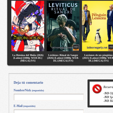
La Heroina del Moño (2026)
Leviticus: Ritual de Sangre
Lecciones de un pingüino
[Latino] [1080p WEB-DL]
(2026) [Latino] [1080p WEB-
(2025) [Latino] [1080p WE
[MEGA] [VS]
DL] [MEGA] [VS]
DL] [MEGA] [VS]
Deja tú comentario
Recuer
Nombre/Nick
(requerido)
-
NO
Of
-
NO
Sp
-
NO
Ma
E-Mail
(requerido)