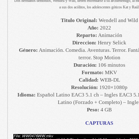
Dos hermanos demonios, Wendell y Wild, deben enfrentarse a su archienemigo, la m
a sus dos acólitos, los adolescentes góticos Kat y Raúl
Titulo Original:
Wendell and Wild
Año:
2022
Reparto:
Animación
Direccion:
Henry Selick
Género:
Animación. Comedia. Aventuras. Terror. Fantá
terror. Stop Motion
Duración:
106 minutos
Formato:
MKV
Calidad:
WEB-DL
Resolución:
1920×1080p
Idioma:
Español Latino EAC3 5.1 ch – Ingles EAC3 5.1
Latino (Forzado + Completo) – Ingle
Peso:
4 GB
CAPTURAS