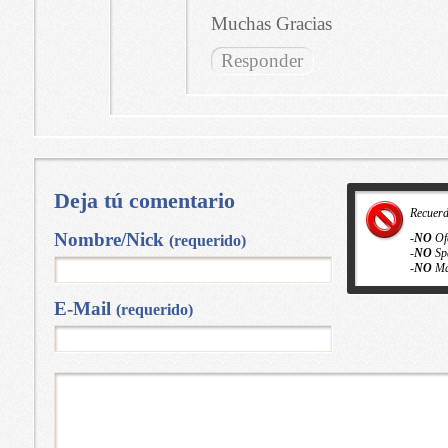
Muchas Gracias
Responder
Deja tú comentario
Recuer
Nombre/Nick
-
NO
Of
(requerido)
-
NO
Sp
-
NO
Ma
E-Mail
(requerido)