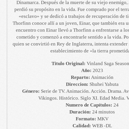
Dinamarca. Después de la muerte de su viejo enemigo,
perdió su propósito en la vida. Fue comprado por el ter
«esclavo» y se dedicó a trabajos de recuperación de ti
Thorfinn conoce allí a un joven, Einar, que también era u
encuentro con Einar llevó a Thorfinn a enfrentarse a l
cometido y comenzó a encontrarle sentido a la vida. Po
quien se convirtió en Rey de Inglaterra, intenta extender s
establecimiento de «la tierra prometid
Titulo Original:
Vinland Saga Season
Año:
2023
Reparto:
Animación
Direccion:
Shuhei Yabuta
Género:
Serie de TV. Animación. Acción. Drama. Av
Vikingos. Histórico. Siglo XI. Edad Media.
Numero de Capítulos:
24
Duración:
24 minutos
Formato:
MKV
Calidad:
WEB -DL