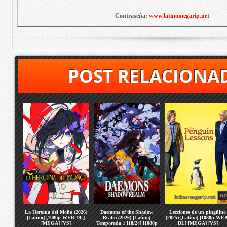
Contraseña:
www.latinomegarip.net
POST RELACIONA
La Heroina del Moño (2026)
Daemons of the Shadow
Lecciones de un pingüino
[Latino] [1080p WEB-DL]
Realm (2026) [Latino]
(2025) [Latino] [1080p WE
[MEGA] [VS]
Temporada 1 [18/24] [1080p
DL] [MEGA] [VS]