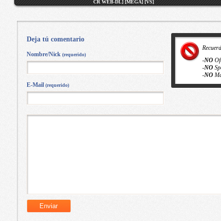
CR WEB-DL] [MEGA] [VS]
Deja tú comentario
Recuer
Nombre/Nick
(requerido)
-
NO
Of
-
NO
Sp
-
NO
Ma
E-Mail
(requerido)