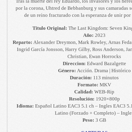
Tras la muerte del rey Eduardo, los invasores y los here
por la corona, Uhtred de Bebbanburg y sus camaradas s
de un reino fracturado con la esperanza de unir por f
Titulo Original:
The Last Kingdom: Seven Kin
Año:
2023
Reparto:
Alexander Dreymon, Mark Rowley, Arnas Fedara
Ingrid García Jonsson, Harry Gilby, Ross Anderson, J
Christian, Ewan Horrocks
Direccion:
Edward Bazalgette
Género:
Acción. Drama | Histórico
Duración:
113 minutos
Formato:
MKV
Calidad:
WEB-Rip
Resolución:
1920×800p
Idioma:
Español Latino EAC3 5.1 ch – Ingles EAC3 5.1
Latino (Forzado + Completo) – Ingle
Peso:
3 GB