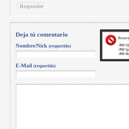
Responder
Deja tú comentario
Recuer
Nombre/Nick
-
NO
Of
(requerido)
-
NO
Sp
-
NO
Ma
E-Mail
(requerido)