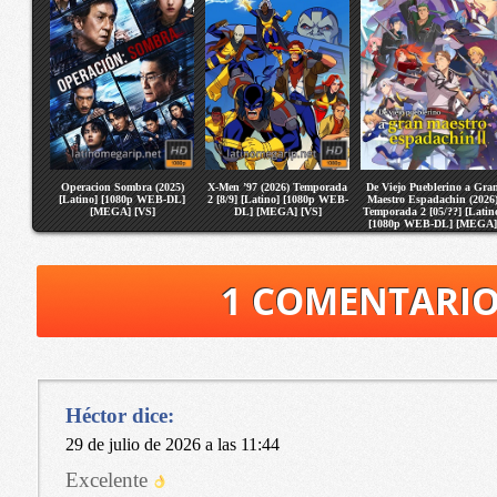
Operacion Sombra (2025)
X-Men ’97 (2026) Temporada
De Viejo Pueblerino a Gra
[Latino] [1080p WEB-DL]
2 [8/9] [Latino] [1080p WEB-
Maestro Espadachin (2026
[MEGA] [VS]
DL] [MEGA] [VS]
Temporada 2 [05/??] [Latin
[1080p WEB-DL] [MEGA]
[VS]
1 COMENTARI
Héctor
dice:
29 de julio de 2026 a las 11:44
Excelente