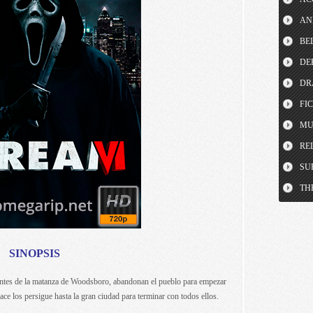
AN
BE
DE
DR
FI
MU
RE
SU
TH
SINOPSIS
entes de la matanza de Woodsboro, abandonan el pueblo para empezar
e los persigue hasta la gran ciudad para terminar con todos ellos.