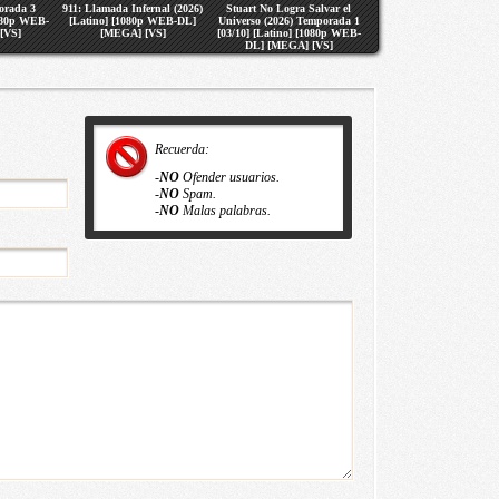
orada 3
911: Llamada Infernal (2026)
Stuart No Logra Salvar el
1080p WEB-
[Latino] [1080p WEB-DL]
Universo (2026) Temporada 1
[VS]
[MEGA] [VS]
[03/10] [Latino] [1080p WEB-
DL] [MEGA] [VS]
Recuerda:
-
NO
Ofender usuarios.
-
NO
Spam.
-
NO
Malas palabras.