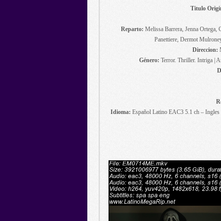
Titulo Origi
Reparto:
Melissa Barrera, Jenna Ortega
Panettiere, Dermot Mulrone
Direccion:
M
Género:
Terror. Thriller. Intriga |
D
R
Idioma:
Español Latino EAC3 5.1 ch – Ingles 