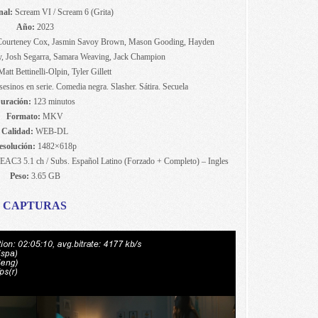
nal:
Scream VI / Scream 6 (Grita)
Año:
2023
, Courteney Cox, Jasmin Savoy Brown, Mason Gooding, Hayden
y, Josh Segarra, Samara Weaving, Jack Champion
att Bettinelli-Olpin, Tyler Gillett
 Asesinos en serie. Comedia negra. Slasher. Sátira. Secuela
uración:
123 minutos
Formato:
MKV
Calidad:
WEB-DL
esolución:
1482×618p
EAC3 5.1 ch / Subs. Español Latino (Forzado + Completo) – Ingles
Peso:
3.65 GB
CAPTURAS