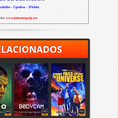
diafire – Uptobox – 1Fichier
eña:
www.latinomegarip.net
ELACIONADOS