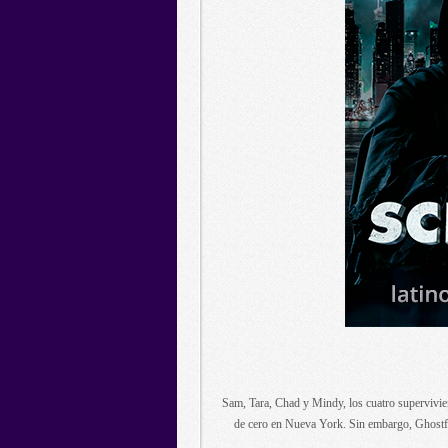
Sam, Tara, Chad y Mindy, los cuatro supervivi
de cero en Nueva York. Sin embargo, Ghostfac