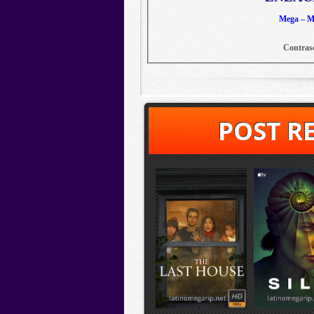
Mega – Me
Contras
POST R