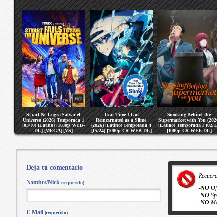
Stuart No Logra Salvar el
That Time I Got
Smoking Behind the
Universo (2026) Temporada 1
Reincarnated as a Slime
Supermarket with You (202
[03/10] [Latino] [1080p WEB-
(2026) [Latino] Temporada 4
[Latino] Temporada 1 [02/1
DL] [MEGA] [VS]
[15/24] [1080p CR WEB-DL]
[1080p CR WEB-DL]
[MEGA] [VS]
[MEGA] [VS]
Deja tú comentario
Recuer
Nombre/Nick
(requerido)
-
NO
Of
-
NO
Sp
-
NO
Ma
E-Mail
(requerido)