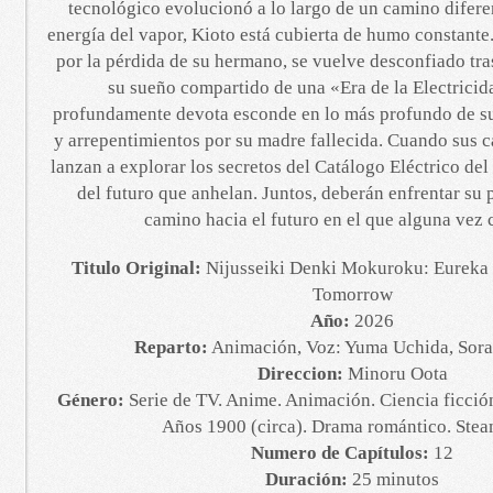
tecnológico evolucionó a lo largo de un camino difere
energía del vapor, Kioto está cubierta de humo constante
por la pérdida de su hermano, se vuelve desconfiado tra
su sueño compartido de una «Era de la Electricid
profundamente devota esconde en lo más profundo de s
y arrepentimientos por su madre fallecida. Cuando sus c
lanzan a explorar los secretos del Catálogo Eléctrico del
del futuro que anhelan. Juntos, deberán enfrentar su 
camino hacia el futuro en el que alguna vez 
Titulo Original:
Nijusseiki Denki Mokuroku: Eureka E
Tomorrow
Año:
2026
Reparto:
Animación, Voz: Yuma Uchida, Sor
Direccion:
Minoru Oota
Género:
Serie de TV. Anime. Animación. Ciencia ficció
Años 1900 (circa). Drama romántico. Ste
Numero de Capítulos:
12
Duración:
25 minutos