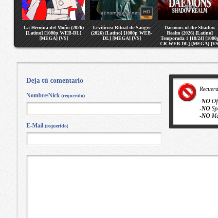
La Heroina del Moño (2026)
Leviticus: Ritual de Sangre
Daemons of the Shadow
[Latino] [1080p WEB-DL]
(2026) [Latino] [1080p WEB-
Realm (2026) [Latino]
[MEGA] [VS]
DL] [MEGA] [VS]
Temporada 1 [18/24] [1080
CR WEB-DL] [MEGA] [VS
Deja tú comentario
Recuer
Nombre/Nick
(requerido)
-
NO
Of
-
NO
Sp
-
NO
Ma
E-Mail
(requerido)