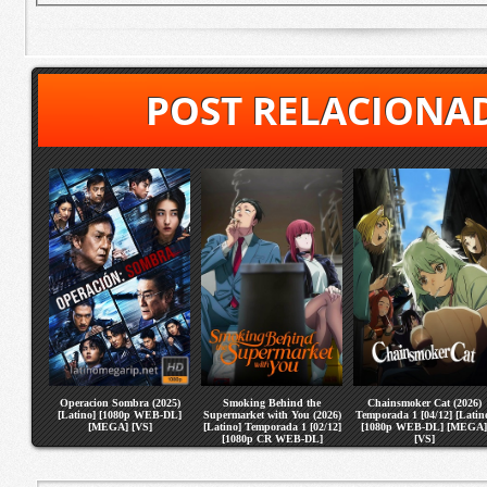
POST RELACIONA
Operacion Sombra (2025)
Smoking Behind the
Chainsmoker Cat (2026)
[Latino] [1080p WEB-DL]
Supermarket with You (2026)
Temporada 1 [04/12] [Latin
[MEGA] [VS]
[Latino] Temporada 1 [02/12]
[1080p WEB-DL] [MEGA]
[1080p CR WEB-DL]
[VS]
[MEGA] [VS]