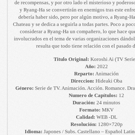
de recompensas, y por otro lado el misterioso y podero
y Ryang-Ha se convertirán en enemigos tras este enf
debería haber sido, pero por algún motivo, a Ryang-Ha
Chateau y se dedica a seguirla a todas partes. Poco a po
considerar a Ryang-Ha un compañero, lo que hace qu
involucrados en el tema de varias organizaciones dándole
resulta que todo tiene relación con el pasado d
Titulo Original:
Koroshi Ai (TV Serie
Año:
2022
Reparto:
Animación
Direccion:
Hideaki Oba
Género:
Serie de TV. Animación. Acción. Romance. Dr
Numero de Capítulos:
12
Duración:
24 minutos
Formato:
MKV
Calidad:
WEB -DL
Resolución:
1280×720p
Idioma:
Japones / Subs. Castellano – Español Latino