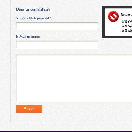
Deja tú comentario
Recuer
Nombre/Nick
(requerido)
-
NO
Of
-
NO
Sp
-
NO
Ma
E-Mail
(requerido)