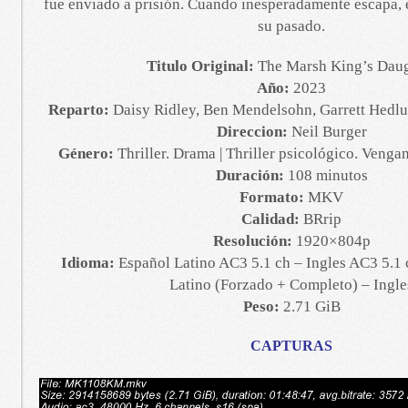
fue enviado a prisión. Cuando inesperadamente escapa, e
su pasado.
Titulo Original:
The Marsh King’s Daug
Año:
2023
Reparto:
Daisy Ridley, Ben Mendelsohn, Garrett Hedl
Direccion:
Neil Burger
Género:
Thriller. Drama | Thriller psicológico. Venga
Duración:
108 minutos
Formato:
MKV
Calidad:
BRrip
Resolución:
1920×804p
Idioma:
Español Latino AC3 5.1 ch – Ingles AC3 5.1 
Latino (Forzado + Completo) – Ingle
Peso:
2.71 GiB
CAPTURAS