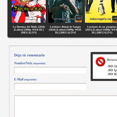
La Heroina del Moño (2026)
Leviticus: Ritual de Sangre
Lecciones de un pingüino
[Latino] [1080p WEB-DL]
(2026) [Latino] [1080p WEB-
(2025) [Latino] [1080p WE
[MEGA] [VS]
DL] [MEGA] [VS]
DL] [MEGA] [VS]
Deja tú comentario
Recuer
Nombre/Nick
(requerido)
-
NO
Of
-
NO
Sp
-
NO
Ma
E-Mail
(requerido)