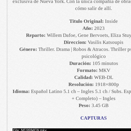
exclusiva de Nueva York. Con la única compañía de obras
cómo salir de allí.
Titulo Original:
Inside
Año:
2023
Reparto:
Willem Dafoe, Gene Bervoets, Eliza Stuy
Direccion:
Vasilis Katsoupis
Género:
Thriller. Drama | Robos & Atracos. Thriller 
psicológico
Duración:
105 minutos
Formato:
MKV
Calidad:
WEB-DL
Resolución:
1918×800p
Idioma:
Español Latino 5.1 ch – Ingles 5.1 ch / Subs. Es
+ Completo) – Ingles
Peso:
3.45 GB
CAPTURAS