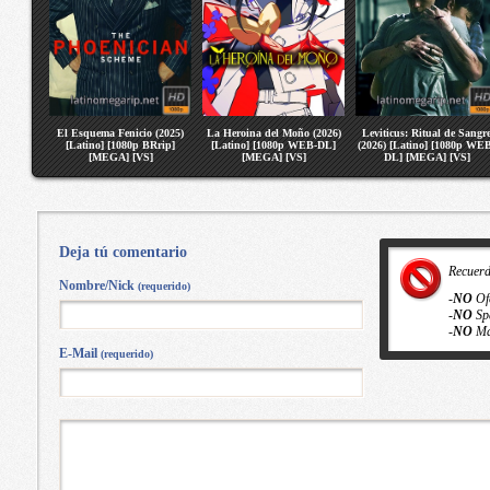
El Esquema Fenicio (2025)
La Heroina del Moño (2026)
Leviticus: Ritual de Sangr
[Latino] [1080p BRrip]
[Latino] [1080p WEB-DL]
(2026) [Latino] [1080p WE
[MEGA] [VS]
[MEGA] [VS]
DL] [MEGA] [VS]
Deja tú comentario
Recuer
Nombre/Nick
(requerido)
-
NO
Of
-
NO
Sp
-
NO
Ma
E-Mail
(requerido)