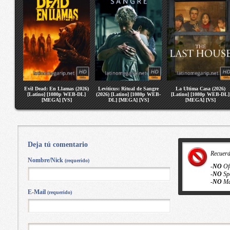
Evil Dead: En Llamas (2026)
Leviticus: Ritual de Sangre
La Ultima Casa (2026)
[Latino] [1080p WEB-DL]
(2026) [Latino] [1080p WEB-
[Latino] [1080p WEB-DL]
[MEGA] [VS]
DL] [MEGA] [VS]
[MEGA] [VS]
Deja tú comentario
Recuer
Nombre/Nick
(requerido)
-
NO
Of
-
NO
Sp
-
NO
Ma
E-Mail
(requerido)