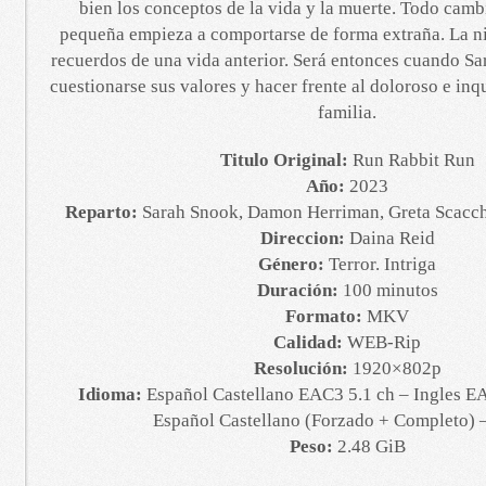
bien los conceptos de la vida y la muerte. Todo camb
pequeña empieza a comportarse de forma extraña. La ni
recuerdos de una vida anterior. Será entonces cuando Sa
cuestionarse sus valores y hacer frente al doloroso e inq
familia.
Titulo Original:
Run Rabbit Run
Año:
2023
Reparto:
Sarah Snook, Damon Herriman, Greta Scacch
Direccion:
Daina Reid
Género:
Terror. Intriga
Duración:
100 minutos
Formato:
MKV
Calidad:
WEB-Rip
Resolución:
1920×802p
Idioma:
Español Castellano EAC3 5.1 ch – Ingles EA
Español Castellano (Forzado + Completo) –
Peso:
2.48 GiB