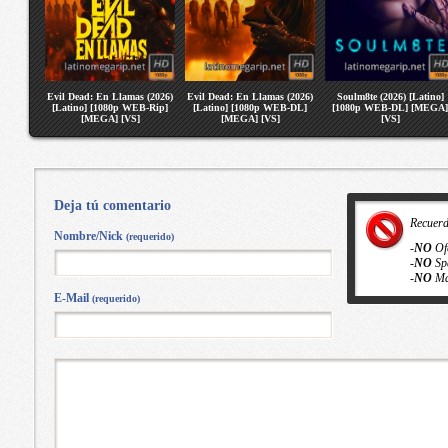
Evil Dead: En Llamas (2026)
Evil Dead: En Llamas (2026)
Soulm8te (2026) [Latino]
[Latino] [1080p WEB-Rip]
[Latino] [1080p WEB-DL]
[1080p WEB-DL] [MEGA]
[MEGA] [VS]
[MEGA] [VS]
[VS]
Deja tú comentario
Recuer
Nombre/Nick
(requerido)
-
NO
Of
-
NO
Sp
-
NO
Ma
E-Mail
(requerido)