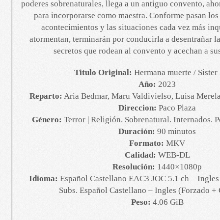
poderes sobrenaturales, llega a un antiguo convento, aho
para incorporarse como maestra. Conforme pasan los d
acontecimientos y las situaciones cada vez más inq
atormentan, terminarán por conducirla a desentrañar la
secretos que rodean al convento y acechan a sus
Titulo Original:
Hermana muerte / Sister
Año:
2023
Reparto:
Aria Bedmar, Maru Valdivielso, Luisa Mere
Direccion:
Paco Plaza
Género:
Terror | Religión. Sobrenatural. Internados. 
Duración:
90 minutos
Formato:
MKV
Calidad:
WEB-DL
Resolución:
1440×1080p
Idioma:
Español Castellano EAC3 JOC 5.1 ch – Ingles
Subs. Español Castellano – Ingles (Forzado +
Peso:
4.06 GiB