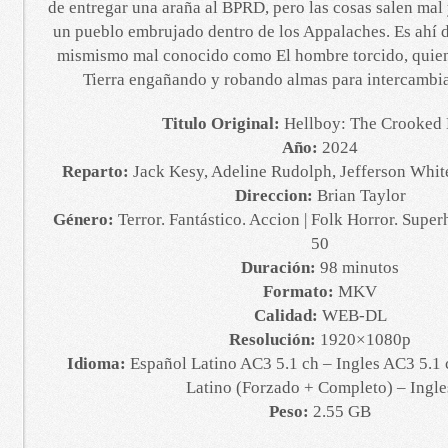
de entregar una araña al BPRD, pero las cosas salen mal
un pueblo embrujado dentro de los Appalaches. Es ahí 
mismismo mal conocido como El hombre torcido, quien 
Tierra engañando y robando almas para intercambiar
Titulo Original:
Hellboy: The Crooked
Año:
2024
Reparto:
Jack Kesy, Adeline Rudolph, Jefferson Whi
Direccion:
Brian Taylor
Género:
Terror. Fantástico. Accion | Folk Horror. Supe
50
Duración:
98 minutos
Formato:
MKV
Calidad:
WEB-DL
Resolución:
1920×1080p
Idioma:
Español Latino AC3 5.1 ch – Ingles AC3 5.1 
Latino (Forzado + Completo) – Ingle
Peso:
2.55 GB