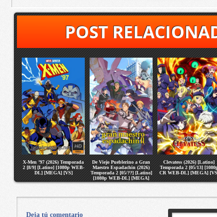
POST RELACIONA
X-Men ’97 (2026) Temporada
De Viejo Pueblerino a Gran
Clevatess (2026) [Latino]
2 [8/9] [Latino] [1080p WEB-
Maestro Espadachin (2026)
Temporada 2 [05/13] [1080
DL] [MEGA] [VS]
Temporada 2 [05/??] [Latino]
CR WEB-DL] [MEGA] [VS
[1080p WEB-DL] [MEGA]
[VS]
Deja tú comentario