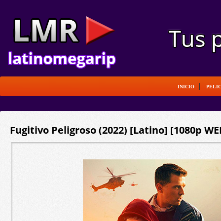
INICIO
PELI
Fugitivo Peligroso (2022) [Latino] [1080p W