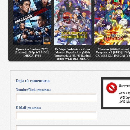
Operacion Sombra (2025)
De Viejo Pueblerino a Gran
Clevatess (2026) [Latino]
[Latino] [1080p WEB-DL]
Maestro Espadachin (2026)
Temporada 2 [05/13] [1080
[MEGA] [VS]
Temporada 2 [05/??] [Latino]
CR WEB-DL] [MEGA] [VS
[1080p WEB-DL] [MEGA]
[VS]
Deja tú comentario
Recuer
Nombre/Nick
(requerido)
-
NO
Of
-
NO
Sp
-
NO
Ma
E-Mail
(requerido)