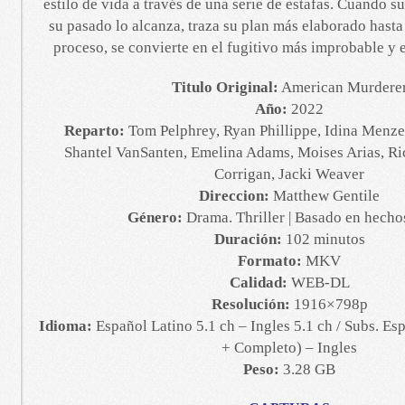
estilo de vida a través de una serie de estafas. Cuando s
su pasado lo alcanza, traza su plan más elaborado hasta
proceso, se convierte en el fugitivo más improbable y e
Titulo Original:
American Murdere
Año:
2022
Reparto:
Tom Pelphrey, Ryan Phillippe, Idina Menzel
Shantel VanSanten, Emelina Adams, Moises Arias, R
Corrigan, Jacki Weaver
Direccion:
Matthew Gentile
Género:
Drama. Thriller | Basado en hecho
Duración:
102 minutos
Formato:
MKV
Calidad:
WEB-DL
Resolución:
1916×798p
Idioma:
Español Latino 5.1 ch – Ingles 5.1 ch / Subs. Es
+ Completo) – Ingles
Peso:
3.28 GB