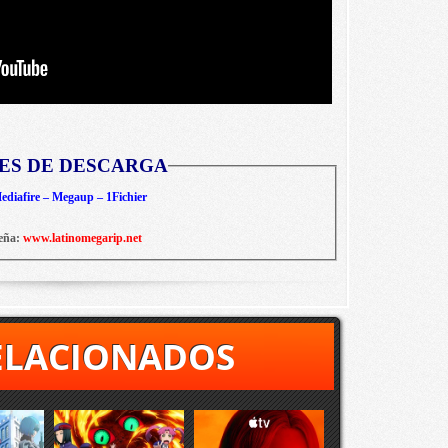
ES DE DESCARGA
diafire – Megaup – 1Fichier
eña:
www.latinomegarip.net
ELACIONADOS