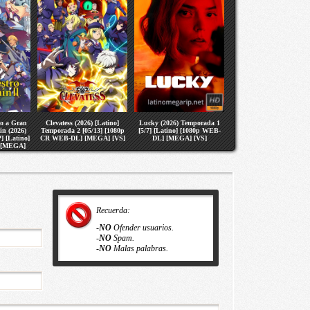
no a Gran
Clevatess (2026) [Latino]
Lucky (2026) Temporada 1
in (2026)
Temporada 2 [05/13] [1080p
[5/7] [Latino] [1080p WEB-
] [Latino]
CR WEB-DL] [MEGA] [VS]
DL] [MEGA] [VS]
 [MEGA]
Recuerda:
-
NO
Ofender usuarios.
-
NO
Spam.
-
NO
Malas palabras.