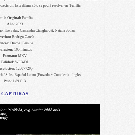
 crecieron. Este dilema sólo se podrá resolver en ‘Familia’
tulo Original:
Familia
Año:
2023
 Ilse Salas, Cassandra Ciangherotti, Natalia Solián
reccion:
Rodrigo García
énero:
Drama | Familia
uración:
105 minutos
Formato:
MKV
Calidad:
WEB-DL
esolución:
1280×720p
h / Subs. Español Latino (Forzado + Completo) – Ingles
Peso:
1.89 GiB
CAPTURAS