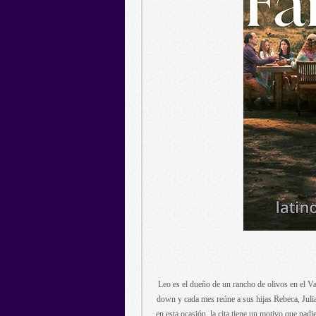
Leo es el dueño de un rancho de olivos en el V
down y cada mes reúne a sus hijas Rebeca, Julia
en esta ocasión, la cita tiene un motivo que nadi