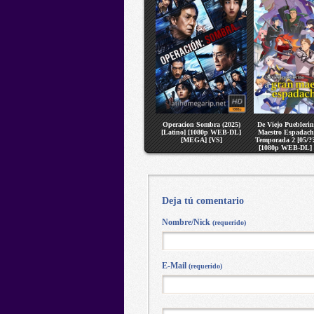
Operacion Sombra (2025)
De Viejo Puebleri
[Latino] [1080p WEB-DL]
Maestro Espadach
[MEGA] [VS]
Temporada 2 [05/??
[1080p WEB-DL]
[VS]
Deja tú comentario
Nombre/Nick
(requerido)
E-Mail
(requerido)