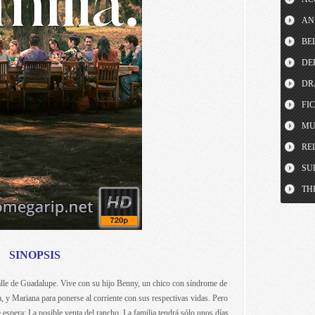
AN
BE
DE
DR
FI
MU
RE
SU
TH
SINOPSIS
alle de Guadalupe. Vive con su hijo Benny, un chico con síndrome de
, y Mariana para ponerse al corriente con sus respectivas vidas. Pero
e espera: La posible venta del rancho. La familia tendrá sólo unos días