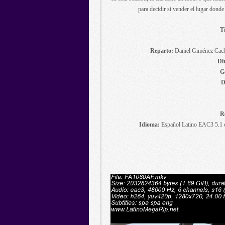
para decidir si vender el lugar donde
Ti
Reparto:
Daniel Giménez Cacho,
Di
G
D
R
Idioma:
Español Latino EAC3 5.1 c