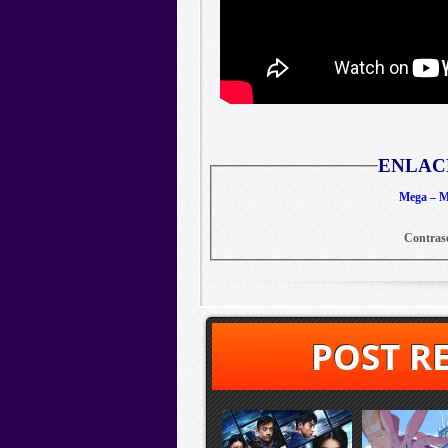
ENLAC
Mega – Me
Contras
POST R