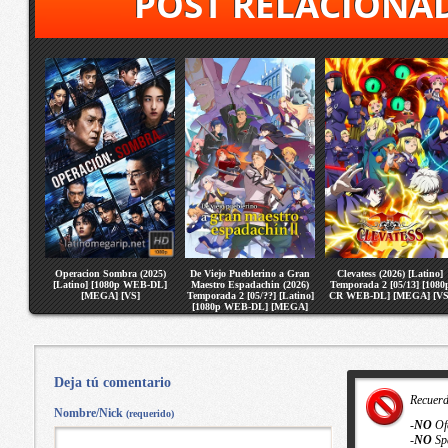
POST RELACIONA
Operacion Sombra (2025)
De Viejo Pueblerino a Gran
Clevatess (2026) [Latino]
[Latino] [1080p WEB-DL]
Maestro Espadachin (2026)
Temporada 2 [05/13] [1080
[MEGA] [VS]
Temporada 2 [05/??] [Latino]
CR WEB-DL] [MEGA] [VS
[1080p WEB-DL] [MEGA]
[VS]
Deja tú comentario
Recuer
Nombre/Nick
(requerido)
-
NO
Of
-
NO
Sp