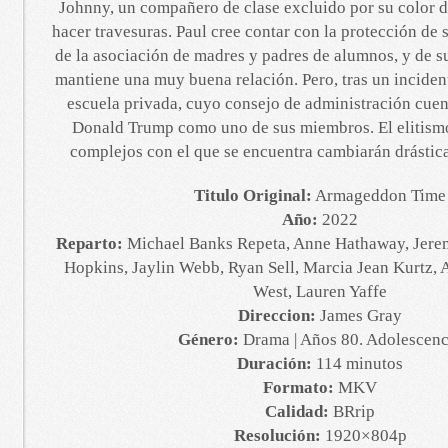
Johnny, un compañero de clase excluido por su color de
hacer travesuras. Paul cree contar con la protección de 
de la asociación de madres y padres de alumnos, y de s
mantiene una muy buena relación. Pero, tras un inciden
escuela privada, cuyo consejo de administración cuen
Donald Trump como uno de sus miembros. El elitismo
complejos con el que se encuentra cambiarán drásti
Titulo Original:
Armageddon Time
Año:
2022
Reparto:
Michael Banks Repeta, Anne Hathaway, Jere
Hopkins, Jaylin Webb, Ryan Sell, Marcia Jean Kurtz,
West, Lauren Yaffe
Direccion:
James Gray
Género:
Drama | Años 80. Adolescenc
Duración:
114 minutos
Formato:
MKV
Calidad:
BRrip
Resolución:
1920×804p