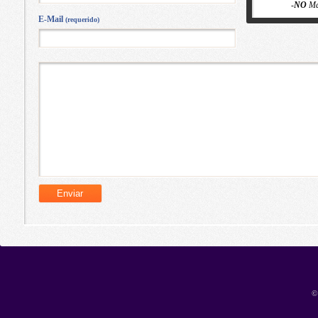
-
NO
Ma
E-Mail
(requerido)
©