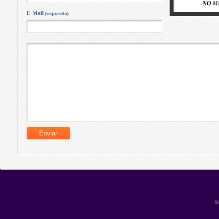
-
NO
Ma
E-Mail
(requerido)
©