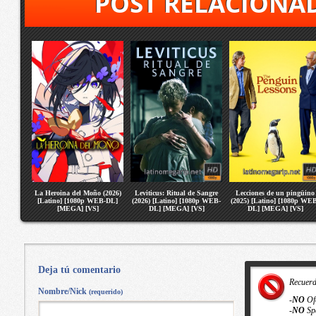
POST RELACIONA
La Heroina del Moño (2026)
Leviticus: Ritual de Sangre
Lecciones de un pingüino
[Latino] [1080p WEB-DL]
(2026) [Latino] [1080p WEB-
(2025) [Latino] [1080p WE
[MEGA] [VS]
DL] [MEGA] [VS]
DL] [MEGA] [VS]
Deja tú comentario
Recuer
Nombre/Nick
(requerido)
-
NO
Of
-
NO
Sp