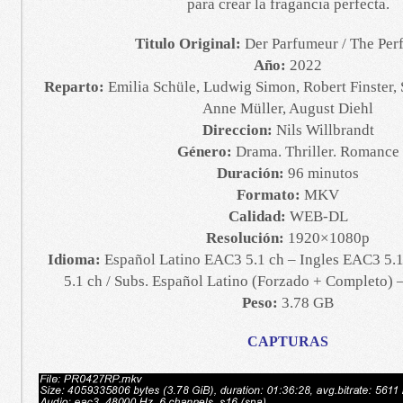
para crear la fragancia perfecta.
Titulo Original:
Der Parfumeur / The Per
Año:
2022
Reparto:
Emilia Schüle, Ludwig Simon, Robert Finster, S
Anne Müller, August Diehl
Direccion:
Nils Willbrandt
Género:
Drama. Thriller. Romance
Duración:
96 minutos
Formato:
MKV
Calidad:
WEB-DL
Resolución:
1920×1080p
Idioma:
Español Latino EAC3 5.1 ch – Ingles EAC3 5.
5.1 ch / Subs. Español Latino (Forzado + Completo) 
Peso:
3.78 GB
CAPTURAS