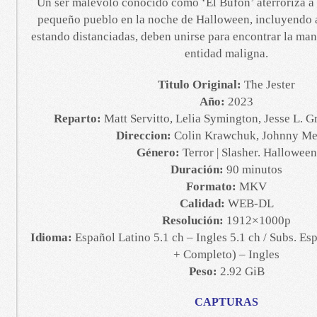
Un ser malévolo conocido como ‘El Bufón’ aterroriza a 
pequeño pueblo en la noche de Halloween, incluyendo 
estando distanciadas, deben unirse para encontrar la mane
entidad maligna.
Titulo Original:
The Jester
Año:
2023
Reparto:
Matt Servitto, Lelia Symington, Jesse L. 
Direccion:
Colin Krawchuk, Johnny Me
Género:
Terror | Slasher. Halloween
Duración:
90 minutos
Formato:
MKV
Calidad:
WEB-DL
Resolución:
1912×1000p
Idioma:
Español Latino 5.1 ch – Ingles 5.1 ch / Subs. Es
+ Completo) – Ingles
Peso:
2.92 GiB
CAPTURAS