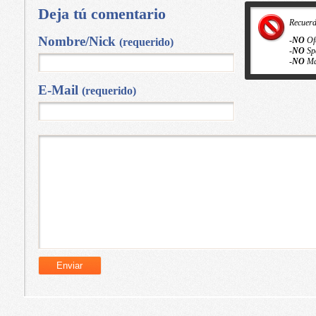
Deja tú comentario
Recuer
Nombre/Nick
-
NO
Of
(requerido)
-
NO
Sp
-
NO
Ma
E-Mail
(requerido)