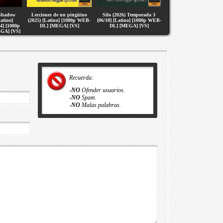
 Shadow
Lecciones de un pingüino
Silo (2026) Temporada 3
atino]
(2025) [Latino] [1080p WEB-
[06/10] [Latino] [1080p WEB-
4] [1080p
DL] [MEGA] [VS]
DL] [MEGA] [VS]
GA] [VS]
Recuerda:
-
NO
Ofender usuarios.
-
NO
Spam.
-
NO
Malas palabras.