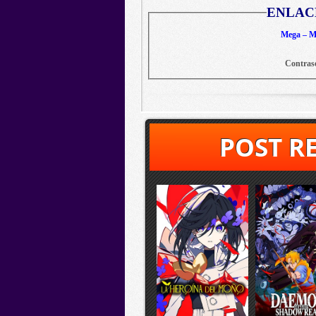
ENLAC
Mega – Me
Contras
POST R