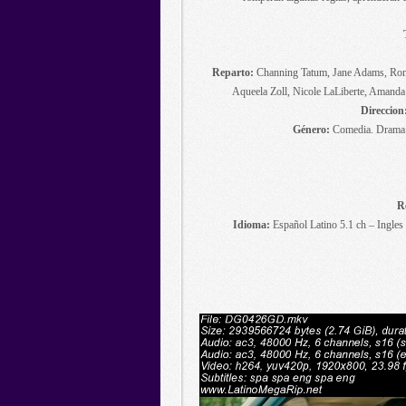
Reparto:
Channing Tatum, Jane Adams, Ronn
Aqueela Zoll, Nicole LaLiberte, Amanda 
Direccion
Género:
Comedia. Drama. 
R
Idioma:
Español Latino 5.1 ch – Ingles