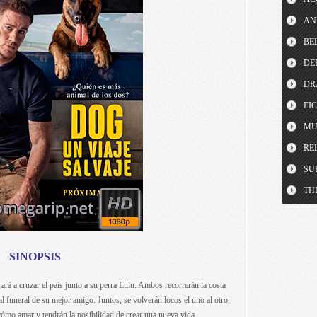
AN
BE
DE
DR
FI
MU
RE
SU
TH
SINOPSIS
rará a cruzar el país junto a su perra Lulu. Ambos recorrerán la costa
al funeral de su mejor amigo. Juntos, se volverán locos el uno al otro,
ómo amar y tendrán la posibilidad de crear una nueva vida.