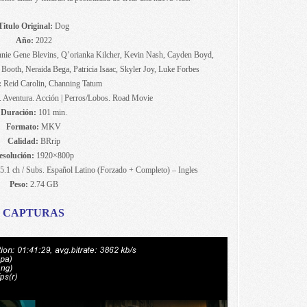
Titulo Original:
Dog
Año:
2022
ie Gene Blevins, Q’orianka Kilcher, Kevin Nash, Cayden Boyd,
Booth, Neraida Bega, Patricia Isaac, Skyler Joy, Luke Forbes
:
Reid Carolin, Channing Tatum
Aventura. Acción | Perros/Lobos. Road Movie
Duración:
101 min.
Formato:
MKV
Calidad:
BRrip
esolución:
1920×800p
 5.1 ch / Subs. Español Latino (Forzado + Completo) – Ingles
Peso:
2.74 GB
CAPTURAS