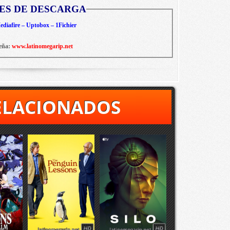
ES DE DESCARGA
diafire – Uptobox – 1Fichier
eña:
www.latinomegarip.net
ELACIONADOS