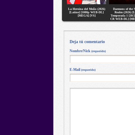
La Heroina del Moño (2026)
Daemons of the
[Latino] [1080p WEB-DL]
Realm (2026) [L
[MEGA] [VS]
Temporada 1 [18/2
CR WEB-DL] [ME
Deja tú comentario
Nombre/Nick
(requerido)
E-Mail
(requerido)