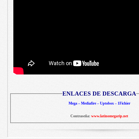
ENLACES DE DESCARGA
Mega – Mediafire – Uptobox – 1Fichier
Contraseña:
www.latinomegarip.net