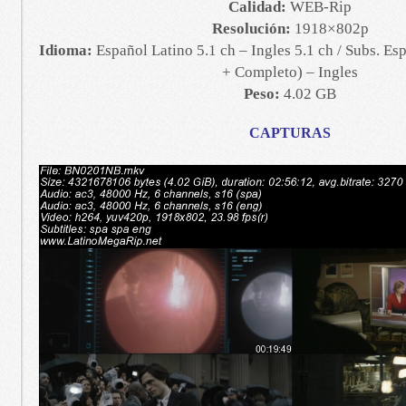
Calidad:
WEB-Rip
Resolución:
1918×802p
Idioma:
Español Latino 5.1 ch – Ingles 5.1 ch / Subs. Es
+ Completo) – Ingles
Peso:
4.02 GB
CAPTURAS