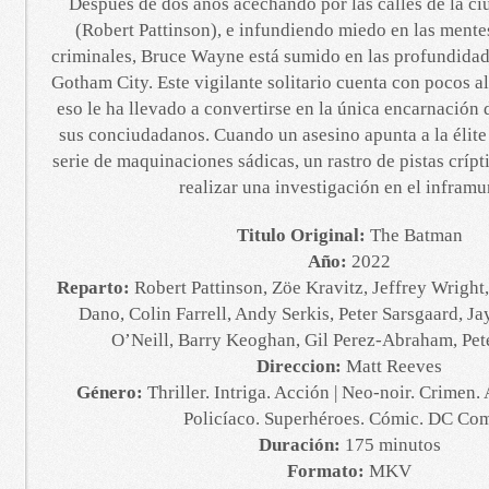
Después de dos años acechando por las calles de la 
(Robert Pattinson), e infundiendo miedo en las mente
criminales, Bruce Wayne está sumido en las profundidad
Gotham City. Este vigilante solitario cuenta con pocos a
eso le ha llevado a convertirse en la única encarnación 
sus conciudadanos. Cuando un asesino apunta a la élit
serie de maquinaciones sádicas, un rastro de pistas crípt
realizar una investigación en el infram
Titulo Original:
The Batman
Año:
2022
Reparto:
Robert Pattinson, Zöe Kravitz, Jeffrey Wright,
Dano, Colin Farrell, Andy Serkis, Peter Sarsgaard, 
O’Neill, Barry Keoghan, Gil Perez-Abraham, Pe
Direccion:
Matt Reeves
Género:
Thriller. Intriga. Acción | Neo-noir. Crimen. 
Policíaco. Superhéroes. Cómic. DC Co
Duración:
175 minutos
Formato:
MKV