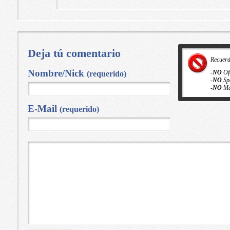
Deja tú comentario
Recuer
Nombre/Nick
-
NO
Of
(requerido)
-
NO
Sp
-
NO
Ma
E-Mail
(requerido)