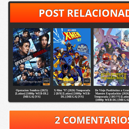
POST RELACIONA
Operacion Sombra (2025)
X-Men ’97 (2026) Temporada
De Viejo Pueblerino a Gra
[Latino] [1080p WEB-DL]
2 [8/9] [Latino] [1080p WEB-
Maestro Espadachin (2026
[MEGA] [VS]
DL] [MEGA] [VS]
Temporada 2 [05/??] [Latin
[1080p WEB-DL] [MEGA]
[VS]
2 COMENTARIO