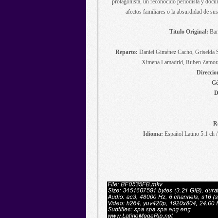
protagonista, un reconocido periodista y docum
afectos familiares o la absurdidad de su
Titulo Original:
Bard
Reparto:
Daniel Giménez Cacho, Griselda Si
Ximena Lamadrid, Ruben Zamora
Direccio
Gé
D
R
Idioma:
Español Latino 5.1 ch 