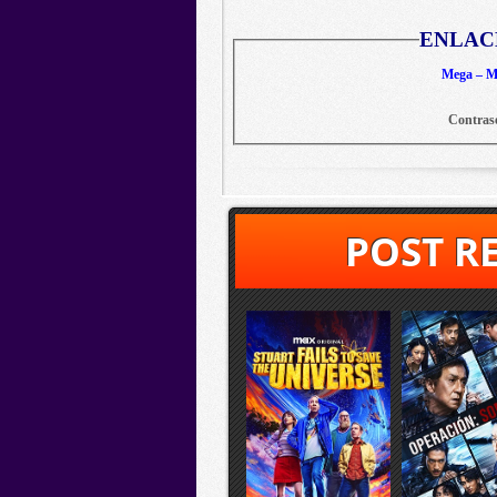
ENLAC
Mega – Me
Contras
POST R