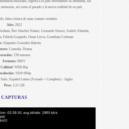
entalista mexicano, regresa a su país enfrentando su identidad, sus
s memorias, así como el pasado y la nueva realidad de su país.
o, falsa crónica de unas cuantas verdades
Año:
2022
ciliani, Íker Sánchez Solano, Leonardo Alonso, Andrés Almeida,
, Fabiola Guajardo, Omar Leyva, Grantham Coleman
n:
Alejandro González Iñárritu
nero:
Comedia. Drama
uración:
159 minutos
Formato:
MKV
Calidad:
WEB-Rip
esolución:
1920×804p
/ Subs. Español Latino (Forzado + Completo) – Ingles
Peso:
3.21 GB
CAPTURAS