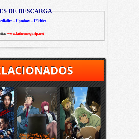
ES DE DESCARGA
diafire – Uptobox – 1Fichier
eña:
www.latinomegarip.net
ELACIONADOS