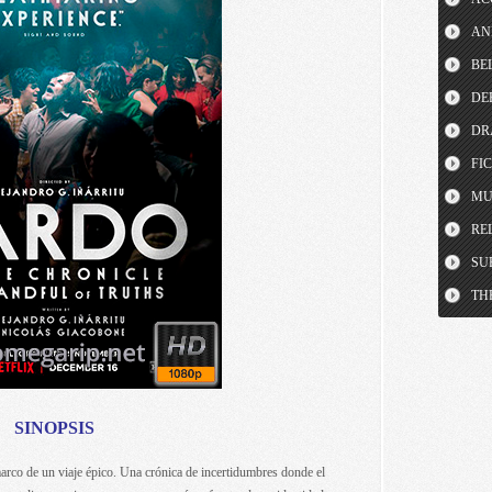
AN
BE
DE
DR
FI
MU
RE
SU
TH
SINOPSIS
arco de un viaje épico. Una crónica de incertidumbres donde el