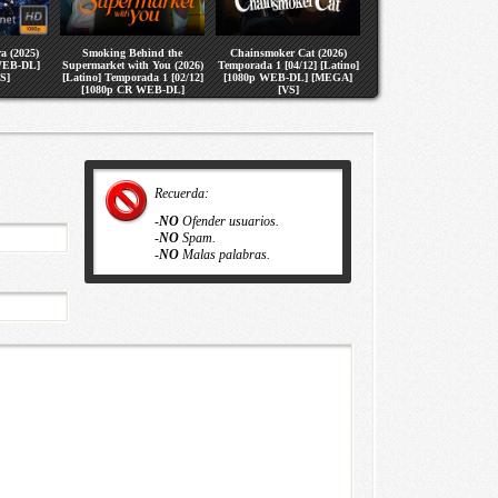
a (2025)
Smoking Behind the
Chainsmoker Cat (2026)
 WEB-DL]
Supermarket with You (2026)
Temporada 1 [04/12] [Latino]
S]
[Latino] Temporada 1 [02/12]
[1080p WEB-DL] [MEGA]
[1080p CR WEB-DL]
[VS]
[MEGA] [VS]
Recuerda:
-
NO
Ofender usuarios.
-
NO
Spam.
-
NO
Malas palabras.