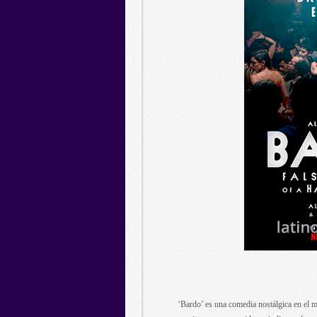
‘Bardo’ es una comedia nostálgica en el m