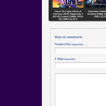
Stuart No Logra Salvar el
Operacion Sombr
Universo (2026) Temporada 1
[Latino] [1080p
[03/10] [Latino] [1080p WEB-
[MEGA] [V
DL] [MEGA] [VS]
Deja tú comentario
Nombre/Nick
(requerido)
E-Mail
(requerido)