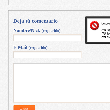
Deja tú comentario
Recuer
Nombre/Nick
-
NO
Of
(requerido)
-
NO
Sp
-
NO
Ma
E-Mail
(requerido)