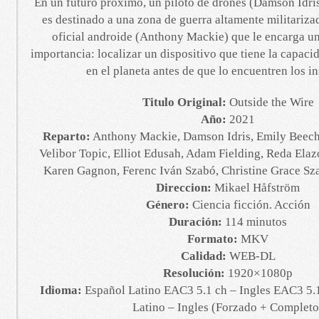
En un futuro próximo, un piloto de drones (Damson Idris
es destinado a una zona de guerra altamente militarizad
oficial androide (Anthony Mackie) que le encarga u
importancia: localizar un dispositivo que tiene la capacid
en el planeta antes de que lo encuentren los i
Titulo Original:
Outside the Wire
Año:
2021
Reparto:
Anthony Mackie, Damson Idris, Emily Beech
Velibor Topic, Elliot Edusah, Adam Fielding, Reda Ela
Karen Gagnon, Ferenc Iván Szabó, Christine Grace Szar
Direccion:
Mikael Håfström
Género:
Ciencia ficción. Acción
Duración:
114 minutos
Formato:
MKV
Calidad:
WEB-DL
Resolución:
1920×1080p
Idioma:
Español Latino EAC3 5.1 ch – Ingles EAC3 5.1
Latino – Ingles (Forzado + Completo