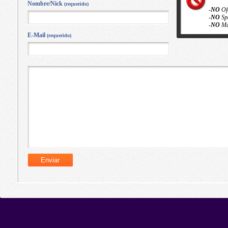
Nombre/Nick
(requerido)
-
NO
Of
-
NO
Sp
-
NO
Ma
E-Mail
(requerido)