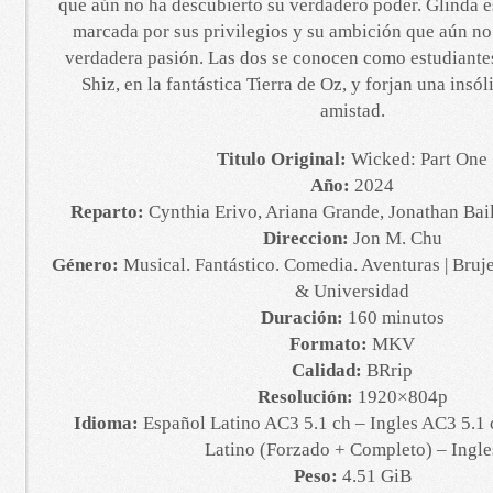
que aún no ha descubierto su verdadero poder. Glinda 
marcada por sus privilegios y su ambición que aún no
verdadera pasión. Las dos se conocen como estudiante
Shiz, en la fantástica Tierra de Oz, y forjan una insó
amistad.
Titulo Original:
Wicked: Part One
Año:
2024
Reparto:
Cynthia Erivo, Ariana Grande, Jonathan Bai
Direccion:
Jon M. Chu
Género:
Musical. Fantástico. Comedia. Aventuras | Bruj
& Universidad
Duración:
160 minutos
Formato:
MKV
Calidad:
BRrip
Resolución:
1920×804p
Idioma:
Español Latino AC3 5.1 ch – Ingles AC3 5.1 
Latino (Forzado + Completo) – Ingle
Peso:
4.51 GiB