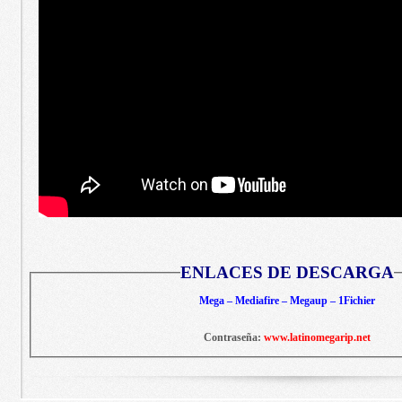
ENLACES DE DESCARGA
Mega – Mediafire – Megaup – 1Fichier
Contraseña:
www.latinomegarip.net