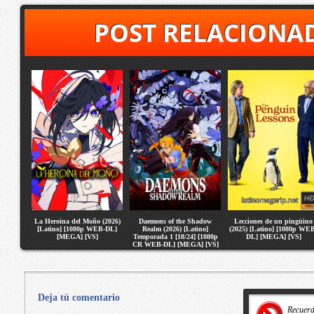
POST RELACIONA
La Heroina del Moño (2026)
Daemons of the Shadow
Lecciones de un pingüino
[Latino] [1080p WEB-DL]
Realm (2026) [Latino]
(2025) [Latino] [1080p WE
[MEGA] [VS]
Temporada 1 [18/24] [1080p
DL] [MEGA] [VS]
CR WEB-DL] [MEGA] [VS]
Deja tú comentario
Recuer