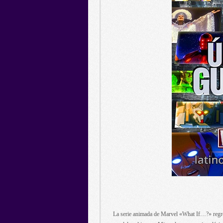
La serie animada de Marvel «What If…?» regre