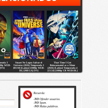
orada 3
Stuart No Logra Salvar el
That Time I Got
1080p WEB-
Universo (2026) Temporada 1
Reincarnated as a Slime
[VS]
[03/10] [Latino] [1080p WEB-
(2026) [Latino] Temporada 4
DL] [MEGA] [VS]
[15/24] [1080p CR WEB-DL]
[MEGA] [VS]
Recuerda:
-
NO
Ofender usuarios.
-
NO
Spam.
-
NO
Malas palabras.