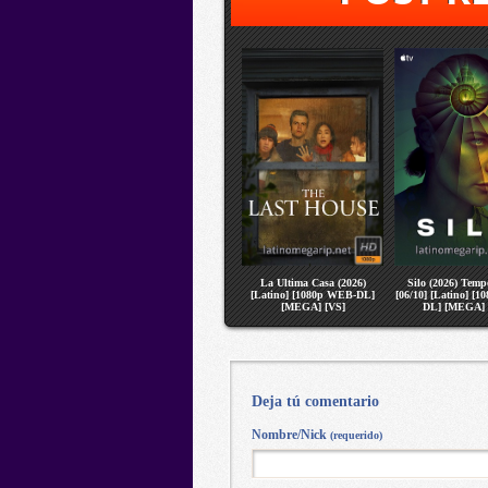
La Ultima Casa (2026)
Silo (2026) Temp
[Latino] [1080p WEB-DL]
[06/10] [Latino] [
[MEGA] [VS]
DL] [MEGA] 
Deja tú comentario
Nombre/Nick
(requerido)