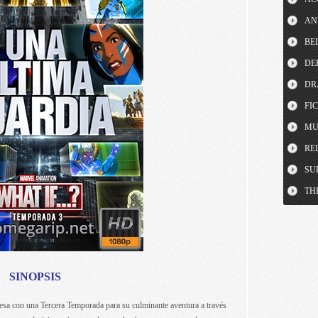
AN
BE
DE
DR
FI
MU
RE
SU
TH
SINOPSIS
sa con una Tercera Temporada para su culminante aventura a través