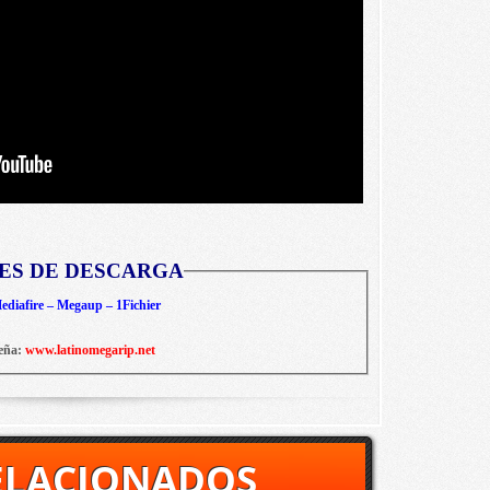
ES DE DESCARGA
diafire – Megaup – 1Fichier
eña:
www.latinomegarip.net
ELACIONADOS