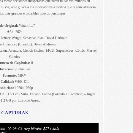
icos tomar decisiones inesperadas que harán mutar sus mundos en
El Vigilante guiará a los espectadores a medida que la serie atraviesa
los más grandes e increíbles nuevos personajes.
ulo Original:
What If…?
Año:
2024
Jeffrey Wright, Sebastian Stan, David Harbour
w Chauncey (Creador), Bryan Andrews
cción. Aventura. Ciencia ficción | MCU. Superhéroes. Cómic. Marvel
Comics
mero de Capítulos:
8
Duración:
28 minutos
Formato:
MKV
Calidad:
WEB-DL
solución:
1920×1080p
EAC3 5.1 ch / Subs. Español Latino (Forzado + Completo) – Ingles
1.2 GB por Episodio Aprox.
CAPTURAS