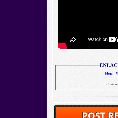
ENLAC
Mega – Me
Contras
POST R