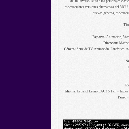
del multiverso. Mira a los personajes clás
espectaculares versiones alternativas del MCU. 
nuevos géneros, espectácu
Tit
Reparto:
Animación, Voz: 
Direccion:
Matthe
Género:
Serie de TV. Animación. Fantástico. A
Nu
Re
Idioma:
Español Latino EAC3 5.1 ch – Ingles 
Peso:
~ 