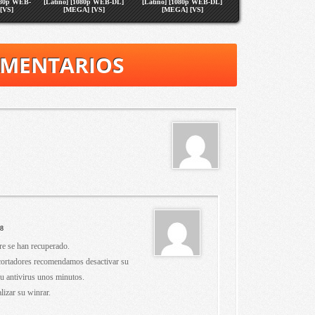
1080p WEB-
[Latino] [1080p WEB-DL]
[Latino] [1080p WEB-DL]
[VS]
[MEGA] [VS]
[MEGA] [VS]
OMENTARIOS
38
re se han recuperado.
acortadores recomendamos desactivar su
u antivirus unos minutos.
izar su winrar.