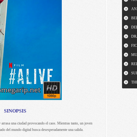
AN
BE
DE
DR
FI
MU
RE
SU
TH
SINOPSIS
 arrasa una ciudad provocando el caos. Mientras tanto, un joven
lado del mundo digital busca desesperadamente una salida.