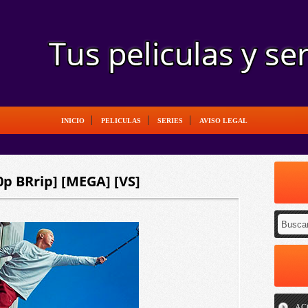
INICIO
PELICULAS
SERIES
AVISO LEGAL
80p BRrip] [MEGA] [VS]
AC