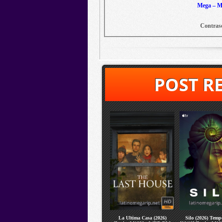
Mega – Me
Contras
POST R
La Ultima Casa (2026)
Silo (2026) Temp