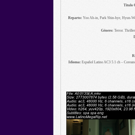
Titulo 
Reparto:
Yoo Ah-in, Park Shin-hye, Hyun-Wo
Género:
Terror. Thrill
R
Idioma:
Español Latino AC3 5.1 ch – Coreano