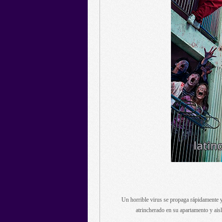
Un horrible virus se propaga rápidamente y
atrincherado en su apartamento y ais