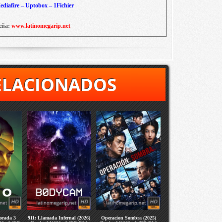
diafire – Uptobox – 1Fichier
eña:
www.latinomegarip.net
ELACIONADOS
orada 3
911: Llamada Infernal (2026)
Operacion Sombra (2025)