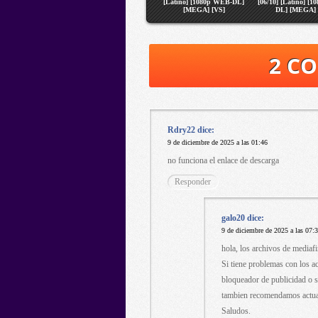
[Latino] [1080p WEB-DL]
[06/10] [Latino] [
[MEGA] [VS]
DL] [MEGA] 
2 C
Rdry22
dice:
9 de diciembre de 2025 a las 01:46
no funciona el enlace de descarga
Responder
galo20
dice:
9 de diciembre de 2025 a las 07:
hola, los archivos de mediafi
Si tiene problemas con los 
bloqueador de publicidad o s
tambien recomendamos actual
Saludos.