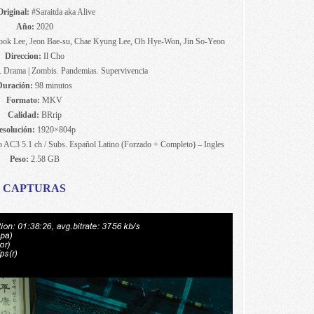
Original:
#Saraitda aka Alive
Año:
2020
ok Lee, Jeon Bae-su, Chae Kyung Lee, Oh Hye-Won, Jin So-Yeon
Direccion:
Il Cho
er. Drama | Zombis. Pandemias. Supervivencia
Duración:
98 minutos
Formato:
MKV
Calidad:
BRrip
esolución:
1920×804p
 AC3 5.1 ch / Subs. Español Latino (Forzado + Completo) – Ingles
Peso:
2.58 GB
CAPTURAS