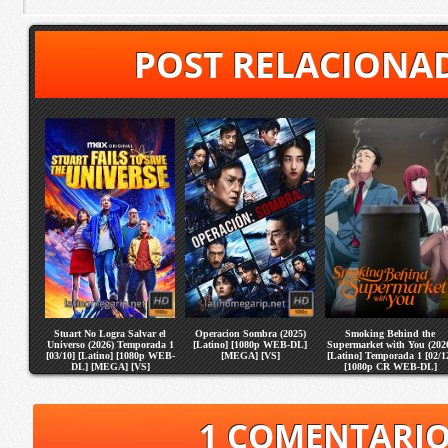
POST RELACIONA
Stuart No Logra Salvar el
Operacion Sombra (2025)
Smoking Behind the
Universo (2026) Temporada 1
[Latino] [1080p WEB-DL]
Supermarket with You (202
[03/10] [Latino] [1080p WEB-
[MEGA] [VS]
[Latino] Temporada 1 [02/1
DL] [MEGA] [VS]
[1080p CR WEB-DL]
[MEGA] [VS]
1 COMENTARI