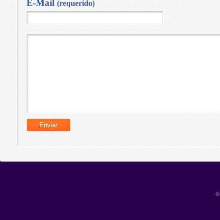
E-Mail
(requerido)
©