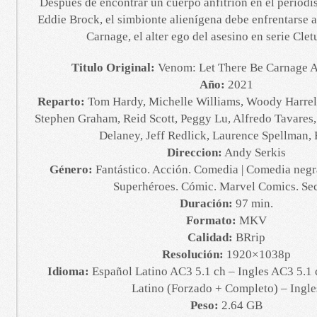
Después de encontrar un cuerpo anfitrión en el periodi
Eddie Brock, el simbionte alienígena debe enfrentarse
Carnage, el alter ego del asesino en serie Cle
Titulo Original:
Venom: Let There Be Carnage
Año:
2021
Reparto:
Tom Hardy, Michelle Williams, Woody Harrel
Stephen Graham, Reid Scott, Peggy Lu, Alfredo Tavares
Delaney, Jeff Redlick, Laurence Spellman,
Direccion:
Andy Serkis
Género:
Fantástico. Acción. Comedia | Comedia negra.
Superhéroes. Cómic. Marvel Comics. Se
Duración:
97 min.
Formato:
MKV
Calidad:
BRrip
Resolución:
1920×1038p
Idioma:
Español Latino AC3 5.1 ch – Ingles AC3 5.1 
Latino (Forzado + Completo) – Ingle
Peso:
2.64 GB