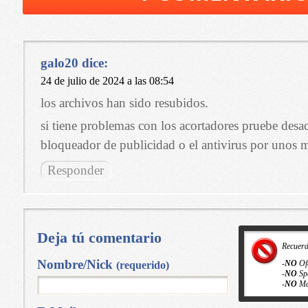
galo20
dice:
24 de julio de 2024 a las 08:54
los archivos han sido resubidos.
si tiene problemas con los acortadores pruebe desa
bloqueador de publicidad o el antivirus por unos 
Responder
Deja tú comentario
Recuer
Nombre/Nick
-
NO
Of
(requerido)
-
NO
Sp
-
NO
Ma