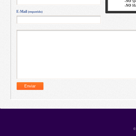
-
NO
Sp
-
NO
Ma
E-Mail
(requerido)
©