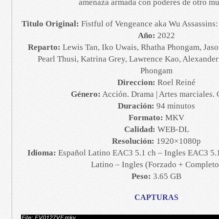
amenaza armada con poderes de otro m
Titulo Original:
Fistful of Vengeance aka Wu Assassins:
Año:
2022
Reparto:
Lewis Tan, Iko Uwais, Rhatha Phongam, Jason
Pearl Thusi, Katrina Grey, Lawrence Kao, Alexander
Phongam
Direccion:
Roel Reiné
Género:
Acción. Drama | Artes marciales.
Duración:
94 minutos
Formato:
MKV
Calidad:
WEB-DL
Resolución:
1920×1080p
Idioma:
Español Latino EAC3 5.1 ch – Ingles EAC3 5.1
Latino – Ingles (Forzado + Completo
Peso:
3.65 GB
CAPTURAS