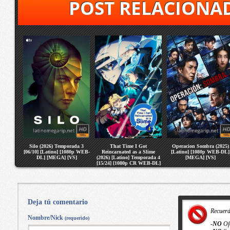
POST RELACIONA
Silo (2026) Temporada 3
That Time I Got
Operacion Sombra (2025)
[06/10] [Latino] [1080p WEB-
Reincarnated as a Slime
[Latino] [1080p WEB-DL]
DL] [MEGA] [VS]
(2026) [Latino] Temporada 4
[MEGA] [VS]
[15/24] [1080p CR WEB-DL]
[MEGA] [VS]
Deja tú comentario
Recuer
Nombre/Nick
(requerido)
-
NO
Of