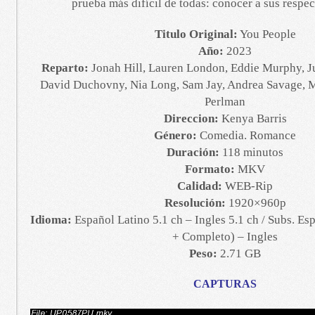
prueba más difícil de todas: conocer a sus respec
Titulo Original:
You People
Año:
2023
Reparto:
Jonah Hill, Lauren London, Eddie Murphy, Ju
David Duchovny, Nia Long, Sam Jay, Andrea Savage, 
Perlman
Direccion:
Kenya Barris
Género:
Comedia. Romance
Duración:
118 minutos
Formato:
MKV
Calidad:
WEB-Rip
Resolución:
1920×960p
Idioma:
Español Latino 5.1 ch – Ingles 5.1 ch / Subs. Es
+ Completo) – Ingles
Peso:
2.71 GB
CAPTURAS