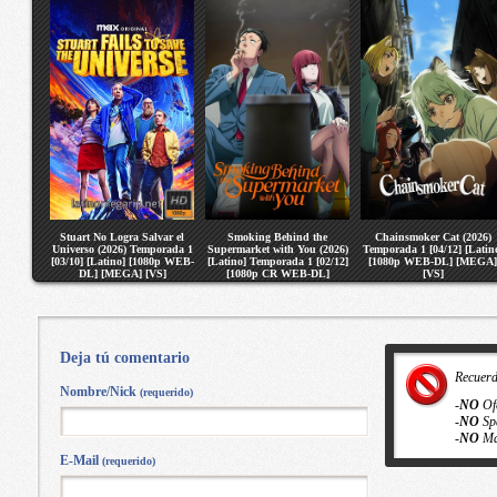
Stuart No Logra Salvar el
Smoking Behind the
Chainsmoker Cat (2026)
Universo (2026) Temporada 1
Supermarket with You (2026)
Temporada 1 [04/12] [Latin
[03/10] [Latino] [1080p WEB-
[Latino] Temporada 1 [02/12]
[1080p WEB-DL] [MEGA]
DL] [MEGA] [VS]
[1080p CR WEB-DL]
[VS]
[MEGA] [VS]
Deja tú comentario
Recuer
Nombre/Nick
(requerido)
-
NO
Of
-
NO
Sp
-
NO
Ma
E-Mail
(requerido)