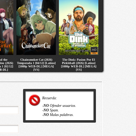
d the
Chainsmoker Cat (2026)
The Dink: Pasion Por El
You (2026)
Temporada 1 [04/12] [Latino]
Pickleball (2026) [Latino]
 1 [02/12]
[1080p WEB-DL] [MEGA]
[1080p WEB-DL] [MEGA]
B-DL]
[VS]
[VS]
S]
Recuerda:
-
NO
Ofender usuarios.
-
NO
Spam.
-
NO
Malas palabras.