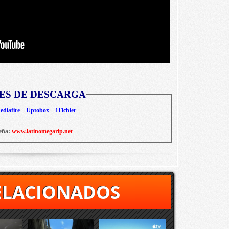
ES DE DESCARGA
diafire – Uptobox – 1Fichier
eña:
www.latinomegarip.net
ELACIONADOS