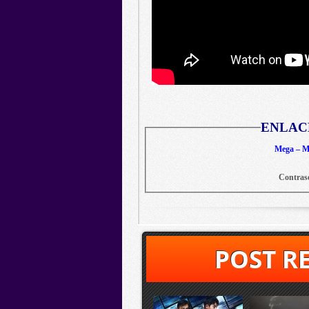
ENLAC
Mega – Me
Contras
POST R