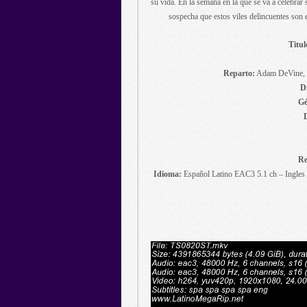
su vida. En la semana en la que se va a celebra
sospecha que estos viles delincuentes son e
Titul
Reparto:
Adam DeVine, N
D
Gé
Re
Idioma:
Español Latino EAC3 5.1 ch – Ingles 