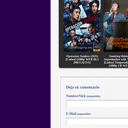
Operacion Sombra (2025)
Smoking Behin
[Latino] [1080p WEB-DL]
Supermarket with 
[MEGA] [VS]
[Latino] Temporada
[1080p CR WE
[MEGA] [V
Deja tú comentario
Nombre/Nick
(requerido)
E-Mail
(requerido)