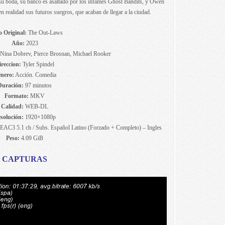
r su boda, su banco es asaltado por los infames Ghost Bandits, y Owen
n realidad sus futuros suegros, que acaban de llegar a la ciudad.
o Original:
The Out-Laws
Año:
2023
ina Dobrev, Pierce Brosnan, Michael Rooker
ireccion:
Tyler Spindel
nero:
Acción. Comedia
Duración:
97 minutos
Formato:
MKV
Calidad:
WEB-DL
solución:
1920×1080p
EAC3 5.1 ch / Subs. Español Latino (Forzado + Completo) – Ingles
Peso:
4.09 GiB
CAPTURAS