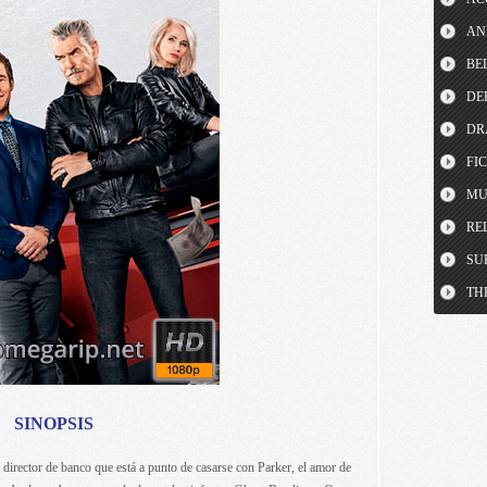
AN
BE
DE
DR
FI
MU
RE
SU
TH
SINOPSIS
rector de banco que está a punto de casarse con Parker, el amor de