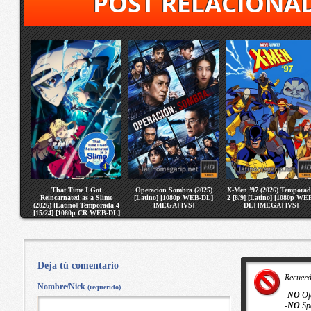
POST RELACIONA
That Time I Got
Operacion Sombra (2025)
X-Men ’97 (2026) Tempora
Reincarnated as a Slime
[Latino] [1080p WEB-DL]
2 [8/9] [Latino] [1080p WE
(2026) [Latino] Temporada 4
[MEGA] [VS]
DL] [MEGA] [VS]
[15/24] [1080p CR WEB-DL]
[MEGA] [VS]
Deja tú comentario
Recuer
Nombre/Nick
(requerido)
-
NO
Of
-
NO
Sp