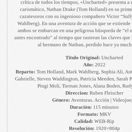
crítica de todos los tiempos, «Uncharted» presenta a 
carismático, Nathan Drake (Tom Holland) en su prim
cazatesoros con su ingenioso compañero Victor “Sull
Wahlberg). En una aventura de acción que se extiende
ambos se embarcan en una peligrosa búsqueda de “el 
antes encontrado” al tiempo que rastrean las claves que
al hermano de Nathan, perdido hace ya much
Titulo Original:
Uncharted
Año:
2022
Reparto:
Tom Holland, Mark Wahlberg, Sophia Ali, Ant
Gabrielle, Steven Waddington, Patricia Meeden, Sarah P
Pingi Moli, Tiernan Jones, Alana Boden, Ru
Direccion:
Ruben Fleischer
Género:
Aventuras. Acción | Videoju
Duración:
115 minutos
Formato:
MKV
Calidad:
WEB-Rip
Resolución:
1920×804p