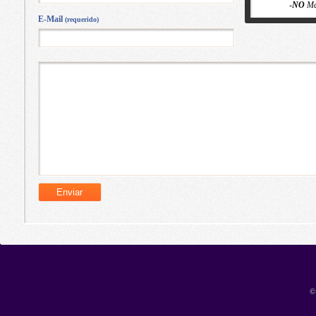
-
NO
Ma
E-Mail
(requerido)
©