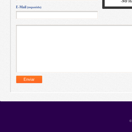
-
NO
Ma
E-Mail
(requerido)
©