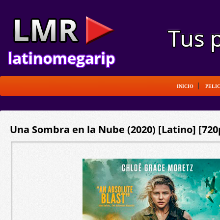
INICIO
PELI
Una Sombra en la Nube (2020) [Latino] [720