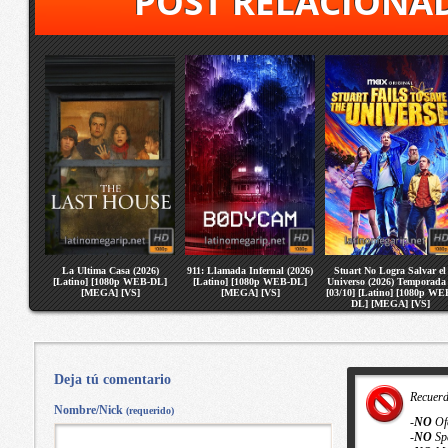
POST RELACIONA
La Ultima Casa (2026)
911: Llamada Infernal (2026)
Stuart No Logra Salvar el
[Latino] [1080p WEB-DL]
[Latino] [1080p WEB-DL]
Universo (2026) Temporada
[MEGA] [VS]
[MEGA] [VS]
[03/10] [Latino] [1080p WE
DL] [MEGA] [VS]
Deja tú comentario
Recuer
Nombre/Nick
(requerido)
-
NO
Of
-
NO
Sp