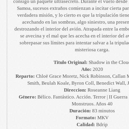
consigo un paquete ultrasecreto. Durante el vuelo desd
Samoa, sucesos extraños comienzan a incitar cierta par
verdadera misión, y lo cierto es que la tripulación tie
acechando en las sombras, algo siniestro, una prese
destrozando el interior del avión. Atrapada entre la em
se avecina y el mal que les acecha en el interior del
sobrepasar sus límites para intentar salvar a la tripul
misteriosa carga.
Titulo Original:
Shadow in the Clou
Año:
2020
Reparto:
Chloë Grace Moretz, Nick Robinson, Callan 
Smith, Beulah Koale, Byron Coll, Benedict Wall,
Direccion:
Roseanne Liang
Género:
Bélico. Fantástico. Acción. Terror | II Guerr
Monstruos. Años 40
Duración:
83 minutos
Formato:
MKV
Calidad:
Bdrip