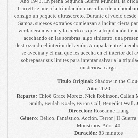
Año 1943. En plena Segunda Guerra Mundial, la ofici
Garrett se une a la tripulación masculina de un bomba
consigo un paquete ultrasecreto. Durante el vuelo desd
Samoa, sucesos extraños comienzan a incitar cierta par
verdadera misión, y lo cierto es que la tripulación tie
acechando en las sombras, algo siniestro, una prese
destrozando el interior del avión. Atrapada entre la em
se avecina y el mal que les acecha en el interior del
sobrepasar sus límites para intentar salvar a la tripul
misteriosa carga.
Titulo Original:
Shadow in the Clou
Año:
2020
Reparto:
Chloë Grace Moretz, Nick Robinson, Callan 
Smith, Beulah Koale, Byron Coll, Benedict Wall,
Direccion:
Roseanne Liang
Género:
Bélico. Fantástico. Acción. Terror | II Guerr
Monstruos. Años 40
Duración:
83 minutos