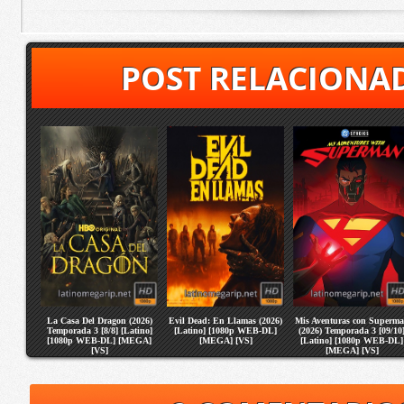
POST RELACIONA
La Casa Del Dragon (2026)
Evil Dead: En Llamas (2026)
Mis Aventuras con Superm
Temporada 3 [8/8] [Latino]
[Latino] [1080p WEB-DL]
(2026) Temporada 3 [09/10
[1080p WEB-DL] [MEGA]
[MEGA] [VS]
[Latino] [1080p WEB-DL]
[VS]
[MEGA] [VS]