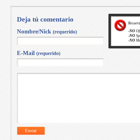
Deja tú comentario
Recuer
Nombre/Nick
-
NO
Of
(requerido)
-
NO
Sp
-
NO
Ma
E-Mail
(requerido)