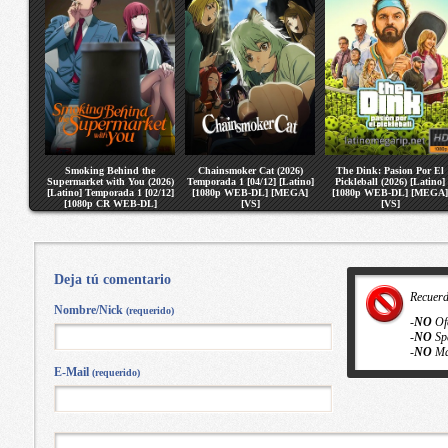
Smoking Behind the
Chainsmoker Cat (2026)
The Dink: Pasion Por El
Supermarket with You (2026)
Temporada 1 [04/12] [Latino]
Pickleball (2026) [Latino]
[Latino] Temporada 1 [02/12]
[1080p WEB-DL] [MEGA]
[1080p WEB-DL] [MEGA]
[1080p CR WEB-DL]
[VS]
[VS]
[MEGA] [VS]
Deja tú comentario
Recuer
Nombre/Nick
(requerido)
-
NO
Of
-
NO
Sp
-
NO
Ma
E-Mail
(requerido)