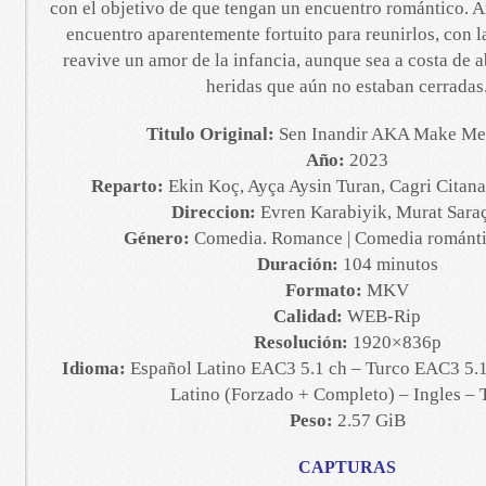
con el objetivo de que tengan un encuentro romántico. 
encuentro aparentemente fortuito para reunirlos, con la
reavive un amor de la infancia, aunque sea a costa de a
heridas que aún no estaban cerradas
Titulo Original:
Sen Inandir AKA Make Me
Año:
2023
Reparto:
Ekin Koç, Ayça Aysin Turan, Cagri Citanak
Direccion:
Evren Karabiyik, Murat Sara
Género:
Comedia. Romance | Comedia romántic
Duración:
104 minutos
Formato:
MKV
Calidad:
WEB-Rip
Resolución:
1920×836p
Idioma:
Español Latino EAC3 5.1 ch – Turco EAC3 5.1 
Latino (Forzado + Completo) – Ingles – 
Peso:
2.57 GiB
CAPTURAS