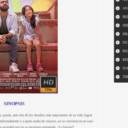
AN
BE
DE
DR
FI
MU
RE
SU
TH
SINOPSIS
 quizás, ante uno de los desafíos más importantes de su vida: lograr
telectualmente y a quien acaba de conocer, no se convierta en un caso
na sociedad que no se encuentra preparada. ¿Lo logrará?