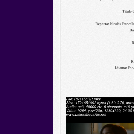
Titulo 
Reparto:
Nicolás Francella
Di
D
R
Idioma:
Espa