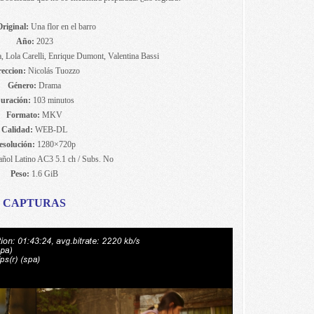
Original:
Una flor en el barro
Año:
2023
, Lola Carelli, Enrique Dumont, Valentina Bassi
reccion:
Nicolás Tuozzo
Género:
Drama
uración:
103 minutos
Formato:
MKV
Calidad:
WEB-DL
esolución:
1280×720p
ñol Latino AC3 5.1 ch / Subs. No
Peso:
1.6 GiB
CAPTURAS