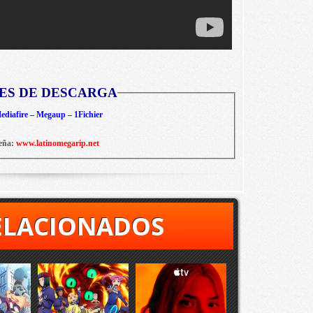
ES DE DESCARGA
diafire – Megaup – 1Fichier
eña:
www.latinomegarip.net
ELACIONADOS