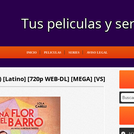
INICIO
PELICULAS
SERIES
AVISO LEGAL
3) [Latino] [720p WEB-DL] [MEGA] [VS]
AC