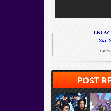
ENLAC
Mega – Me
Contras
POST R