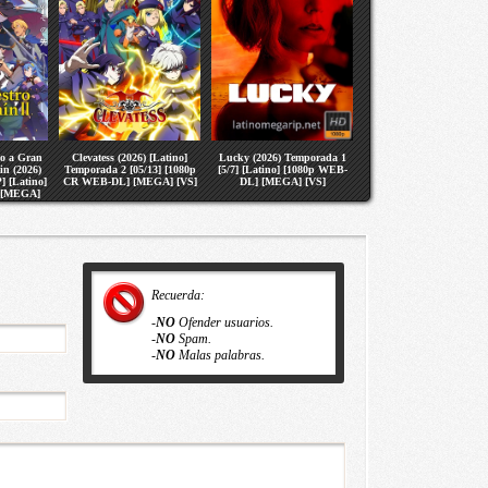
no a Gran
Clevatess (2026) [Latino]
Lucky (2026) Temporada 1
in (2026)
Temporada 2 [05/13] [1080p
[5/7] [Latino] [1080p WEB-
] [Latino]
CR WEB-DL] [MEGA] [VS]
DL] [MEGA] [VS]
 [MEGA]
Recuerda:
-
NO
Ofender usuarios.
-
NO
Spam.
-
NO
Malas palabras.