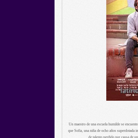
Un maestro de una escuela humilde se encuentra,
que Sofia, una niña de ocho años superdotada in
de talento perdido por causa de u