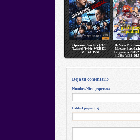
Operacion Sombra (2025)
De Viejo Puebleri
[Latino] [1080p WEB-DL]
Maestro Espadach
[MEGA] [VS]
Temporada 2 [05/??
[1080p WEB-DL]
[VS]
Deja tú comentario
Nombre/Nick
(requerido)
E-Mail
(requerido)