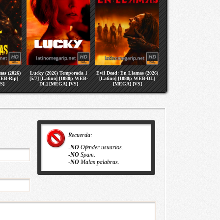
as (2026)
Lucky (2026) Temporada 1
Evil Dead: En Llamas (2026)
WEB-Rip]
[5/7] [Latino] [1080p WEB-
[Latino] [1080p WEB-DL]
S]
DL] [MEGA] [VS]
[MEGA] [VS]
Recuerda:
-
NO
Ofender usuarios.
-
NO
Spam.
-
NO
Malas palabras.