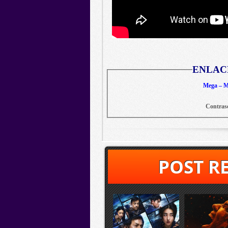
ENLAC
Mega – Me
Contras
POST R