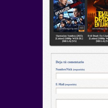
Operacion Sombra (2025)
Evil Dead: En Llam
[Latino] [1080p WEB-DL]
[Latino] [1080p 
[MEGA] [VS]
[MEGA] [V
Deja tú comentario
Nombre/Nick
(requerido)
E-Mail
(requerido)