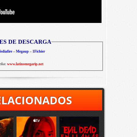
ES DE DESCARGA
diafire – Megaup – 1Fichier
eña:
www.latinomegarip.net
ELACIONADOS