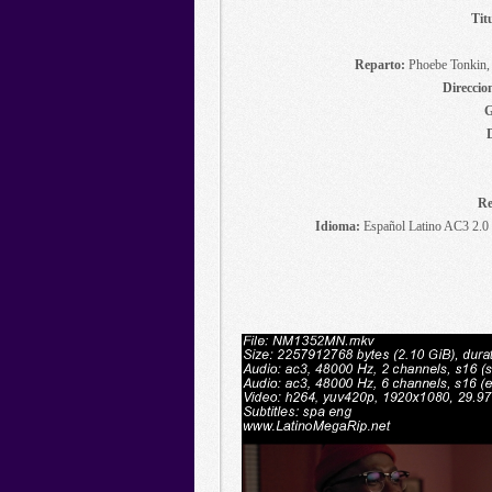
Tit
Reparto:
Phoebe Tonkin,
Direccio
G
Re
Idioma:
Español Latino AC3 2.0 c