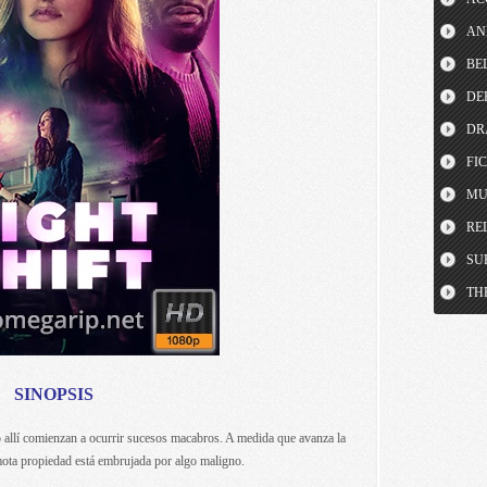
AN
BE
DE
DR
FI
MU
RE
SU
TH
SINOPSIS
o allí comienzan a ocurrir sucesos macabros. A medida que avanza la
mota propiedad está embrujada por algo maligno.