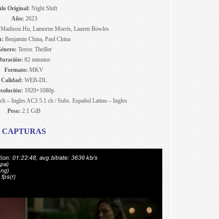
ulo Original:
Night Shift
Año:
2023
 Madison Hu, Lamorne Morris, Lauren Bowles
n:
Benjamin China, Paul China
énero:
Terror. Thriller
Duración:
82 minutos
Formato:
MKV
Calidad:
WEB-DL
solución:
1920×1080p
h – Ingles AC3 5.1 ch / Subs. Español Latino – Ingles
Peso:
2.1 GiB
CAPTURAS