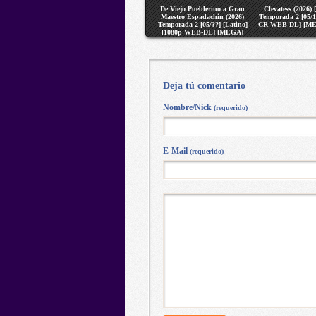
De Viejo Pueblerino a Gran
Clevatess (2026) 
Maestro Espadachin (2026)
Temporada 2 [05/1
Temporada 2 [05/??] [Latino]
CR WEB-DL] [ME
[1080p WEB-DL] [MEGA]
[VS]
Deja tú comentario
Nombre/Nick
(requerido)
E-Mail
(requerido)