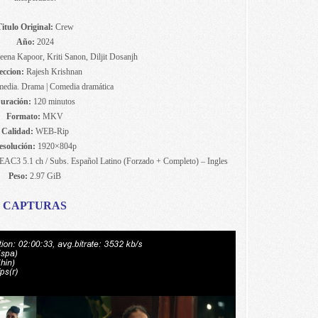
itulo Original:
Crew
Año:
2024
ena Kapoor, Kriti Sanon, Diljit Dosanjh
eccion:
Rajesh Krishnan
edia. Drama | Comedia dramática
uración:
120 minutos
Formato:
MKV
Calidad:
WEB-Rip
esolución:
1920×804p
EAC3 5.1 ch / Subs. Español Latino (Forzado + Completo) – Ingles
Peso:
2.97 GiB
CAPTURAS