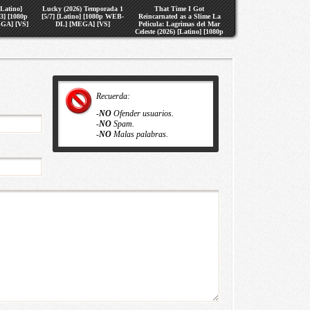
[Latino]
Lucky (2026) Temporada 1
That Time I Got
3] [1080p
[5/7] [Latino] [1080p WEB-
Reincarnated as a Slime La
GA] [VS]
DL] [MEGA] [VS]
Pelicula: Lagrimas del Mar
Celeste (2026) [Latino] [1080p
WEB-DL] [MEGA] [VS]
Recuerda:
-
NO
Ofender usuarios.
-
NO
Spam.
-
NO
Malas palabras.