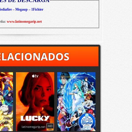
ES DE DESCARGA
diafire – Megaup – 1Fichier
eña:
www.latinomegarip.net
ELACIONADOS