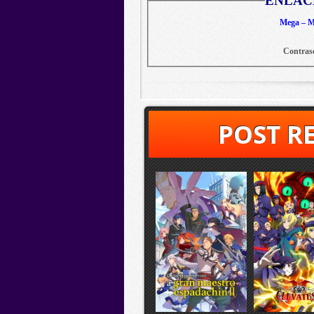
ENLAC
Mega – Me
Contras
POST R