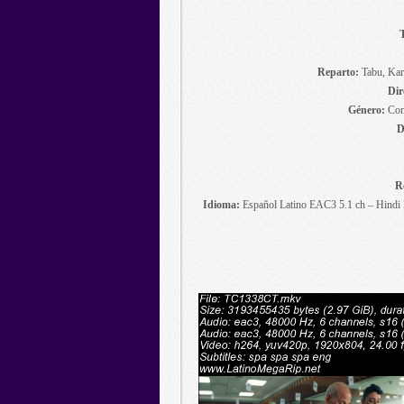
T
Reparto:
Tabu, Kare
Dir
Género:
Com
D
R
Idioma:
Español Latino EAC3 5.1 ch – Hindi 