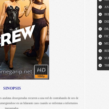
AN
BE
DE
DR
FI
MU
RE
SU
TH
SINOPSIS
res azafatas desesperadas recurren a una red de contrabando de oro de
Sumergiendose en un hilarante caos cuando se enfrentan a infortunios
inesperados.