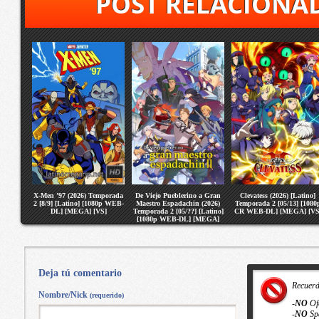
POST RELACIONA
X-Men ’97 (2026) Temporada
De Viejo Pueblerino a Gran
Clevatess (2026) [Latino]
2 [8/9] [Latino] [1080p WEB-
Maestro Espadachin (2026)
Temporada 2 [05/13] [1080
DL] [MEGA] [VS]
Temporada 2 [05/??] [Latino]
CR WEB-DL] [MEGA] [VS
[1080p WEB-DL] [MEGA]
[VS]
Deja tú comentario
Recuer
Nombre/Nick
(requerido)
-
NO
Of
-
NO
Sp