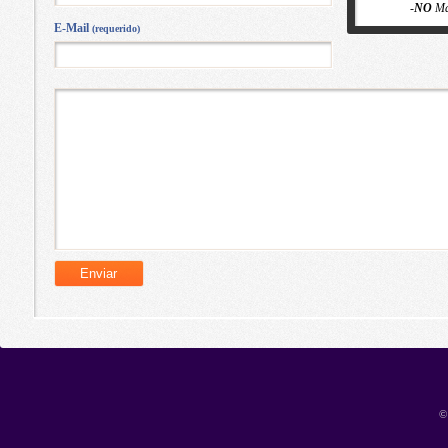
-
NO
Ma
E-Mail
(requerido)
©