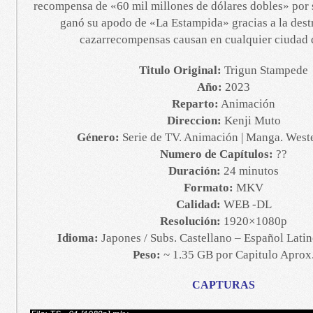
recompensa de «60 mil millones de dólares dobles» por
ganó su apodo de «La Estampida» gracias a la dest
cazarrecompensas causan en cualquier ciudad q
Titulo Original:
Trigun Stampede
Año:
2023
Reparto:
Animación
Direccion:
Kenji Muto
Género:
Serie de TV. Animación | Manga. Weste
Numero de Capítulos:
??
Duración:
24 minutos
Formato:
MKV
Calidad:
WEB -DL
Resolución:
1920×1080p
Idioma:
Japones / Subs. Castellano – Español Latino
Peso:
~ 1.35 GB por Capitulo Aprox
CAPTURAS