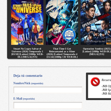
Stuart No Logra Salvar el
That Time I Got
Operacion Sombra (2025)
Universo (2026) Temporada 1
Reincarnated as a Slime
[Latino] [1080p WEB-DL]
[03/10] [Latino] [1080p WEB-
(2026) [Latino] Temporada 4
[MEGA] [VS]
DL] [MEGA] [VS]
[15/24] [1080p CR WEB-DL]
[MEGA] [VS]
Deja tú comentario
Recuer
Nombre/Nick
(requerido)
-
NO
Of
-
NO
Sp
-
NO
Ma
E-Mail
(requerido)