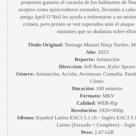
proponen ganarse el corazón de los habitantes de Nue
acepten como quinceañeros normales, llevando a cabo 
amiga April O’Neil les ayuda a enfrentarse a un mister
crimen, pero pronto se ven superados ante el ataque 
mutantes que se abalanza sobre ellos
Titulo Original:
Teenage Mutant Ninja Turtles: 
Año:
2023
Reparto:
Animación
Direccion:
Jeff Rowe, Kyler Spears
Género:
Animación. Acción. Aventuras. Comedia. Fantás
Cómic
Duración:
100 minutos
Formato:
MKV
Calidad:
WEB-Rip
Resolución:
1920×800p
Idioma:
Español Latino EAC3 5.1 ch – Ingles EAC3 5.1
Latino (Forzado + Completo) – Ingle
Peso:
2.47 GiB