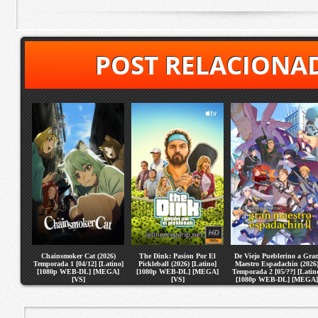
POST RELACIONA
Chainsmoker Cat (2026)
The Dink: Pasion Por El
De Viejo Pueblerino a Gra
Temporada 1 [04/12] [Latino]
Pickleball (2026) [Latino]
Maestro Espadachin (2026
[1080p WEB-DL] [MEGA]
[1080p WEB-DL] [MEGA]
Temporada 2 [05/??] [Latin
[VS]
[VS]
[1080p WEB-DL] [MEGA]
[VS]