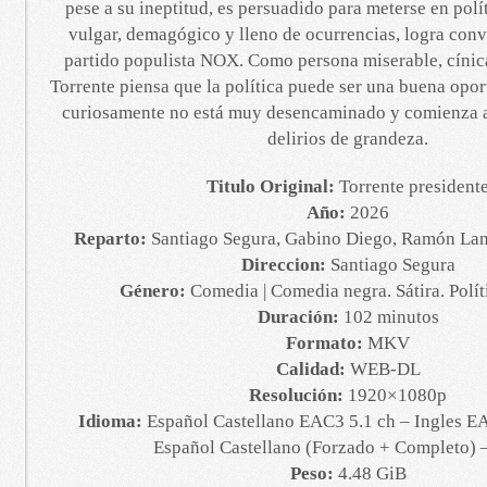
pese a su ineptitud, es persuadido para meterse en polít
vulgar, demagógico y lleno de ocurrencias, logra conve
partido populista NOX. Como persona miserable, cínica
Torrente piensa que la política puede ser una buena opo
curiosamente no está muy desencaminado y comienza a 
delirios de grandeza.
Titulo Original:
Torrente president
Año:
2026
Reparto:
Santiago Segura, Gabino Diego, Ramón Lan
Direccion:
Santiago Segura
Género:
Comedia | Comedia negra. Sátira. Polít
Duración:
102 minutos
Formato:
MKV
Calidad:
WEB-DL
Resolución:
1920×1080p
Idioma:
Español Castellano EAC3 5.1 ch – Ingles EA
Español Castellano (Forzado + Completo) –
Peso:
4.48 GiB