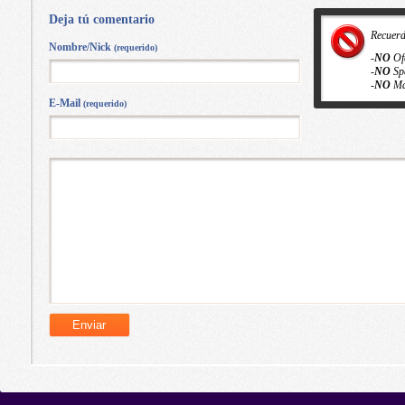
Deja tú comentario
Recuer
Nombre/Nick
(requerido)
-
NO
Of
-
NO
Sp
-
NO
Ma
E-Mail
(requerido)