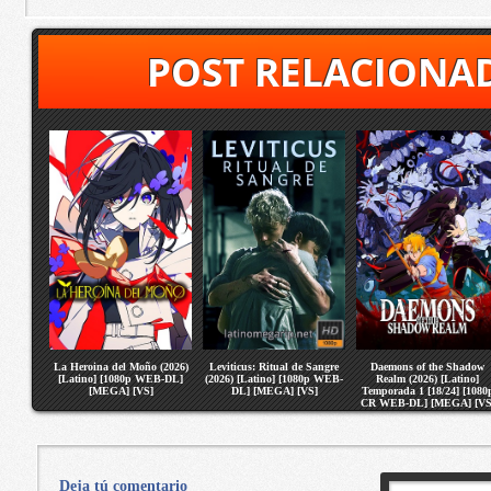
POST RELACIONA
La Heroina del Moño (2026)
Leviticus: Ritual de Sangre
Daemons of the Shadow
[Latino] [1080p WEB-DL]
(2026) [Latino] [1080p WEB-
Realm (2026) [Latino]
[MEGA] [VS]
DL] [MEGA] [VS]
Temporada 1 [18/24] [1080
CR WEB-DL] [MEGA] [VS
Deja tú comentario