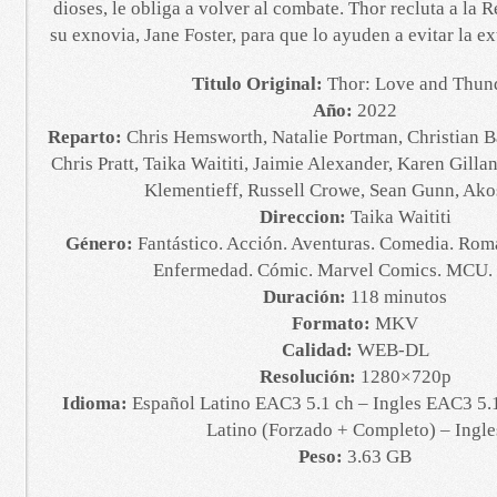
dioses, le obliga a volver al combate. Thor recluta a la R
su exnovia, Jane Foster, para que lo ayuden a evitar la ex
Titulo Original:
Thor: Love and Thun
Año:
2022
Reparto:
Chris Hemsworth, Natalie Portman, Christian B
Chris Pratt, Taika Waititi, Jaimie Alexander, Karen Gilla
Klementieff, Russell Crowe, Sean Gunn, Ako
Direccion:
Taika Waititi
Género:
Fantástico. Acción. Aventuras. Comedia. Roma
Enfermedad. Cómic. Marvel Comics. MCU. 
Duración:
118 minutos
Formato:
MKV
Calidad:
WEB-DL
Resolución:
1280×720p
Idioma:
Español Latino EAC3 5.1 ch – Ingles EAC3 5.1
Latino (Forzado + Completo) – Ingle
Peso:
3.63 GB