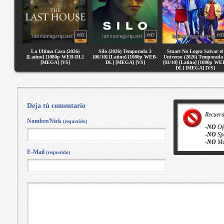
La Ultima Casa (2026)
Silo (2026) Temporada 3
Stuart No Logra Salvar el
[Latino] [1080p WEB-DL]
[06/10] [Latino] [1080p WEB-
Universo (2026) Temporada
[MEGA] [VS]
DL] [MEGA] [VS]
[03/10] [Latino] [1080p WE
DL] [MEGA] [VS]
Deja tú comentario
Recuer
Nombre/Nick
(requerido)
-
NO
Of
-
NO
Sp
-
NO
Ma
E-Mail
(requerido)