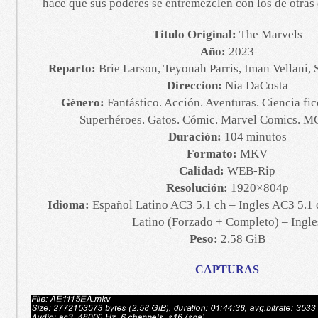
hace que sus poderes se entremezclen con los de otras
Titulo Original:
The Marvels
Año:
2023
Reparto:
Brie Larson, Teyonah Parris, Iman Vellani,
Direccion:
Nia DaCosta
Género:
Fantástico. Acción. Aventuras. Ciencia fic
Superhéroes. Gatos. Cómic. Marvel Comics. M
Duración:
104 minutos
Formato:
MKV
Calidad:
WEB-Rip
Resolución:
1920×804p
Idioma:
Español Latino AC3 5.1 ch – Ingles AC3 5.1 
Latino (Forzado + Completo) – Ingle
Peso:
2.58 GiB
CAPTURAS