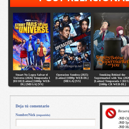
Stuart No Logra Salvar el
Operacion Sombra (2025)
Smoking Behind the
Universo (2026) Temporada 1
[Latino] [1080p WEB-DL]
Supermarket with You (202
[03/10] [Latino] [1080p WEB-
[MEGA] [VS]
[Latino] Temporada 1 [02/1
DL] [MEGA] [VS]
[1080p CR WEB-DL]
[MEGA] [VS]
Deja tú comentario
Recuer
Nombre/Nick
(requerido)
-
NO
Of
-
NO
Sp
-
NO
Ma