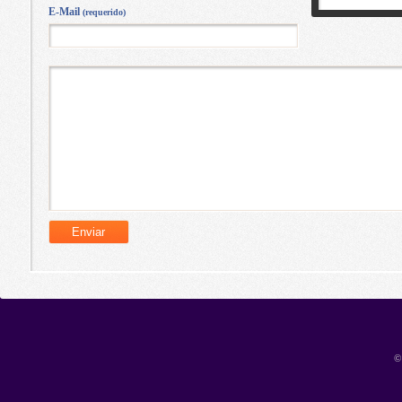
E-Mail
(requerido)
©