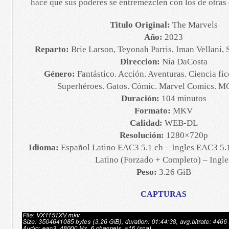
hace que sus poderes se entremezclen con los de otras
Titulo Original:
The Marvels
Año:
2023
Reparto:
Brie Larson, Teyonah Parris, Iman Vellani,
Direccion:
Nia DaCosta
Género:
Fantástico. Acción. Aventuras. Ciencia fic
Superhéroes. Gatos. Cómic. Marvel Comics. M
Duración:
104 minutos
Formato:
MKV
Calidad:
WEB-DL
Resolución:
1280×720p
Idioma:
Español Latino EAC3 5.1 ch – Ingles EAC3 5.1
Latino (Forzado + Completo) – Ingle
Peso:
3.26 GiB
CAPTURAS