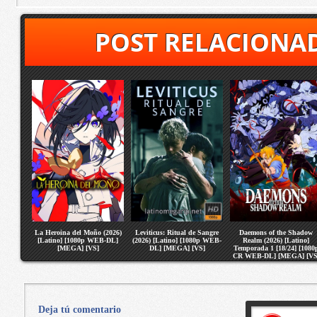
POST RELACIONA
La Heroina del Moño (2026)
Leviticus: Ritual de Sangre
Daemons of the Shadow
[Latino] [1080p WEB-DL]
(2026) [Latino] [1080p WEB-
Realm (2026) [Latino]
[MEGA] [VS]
DL] [MEGA] [VS]
Temporada 1 [18/24] [1080
CR WEB-DL] [MEGA] [VS
Deja tú comentario