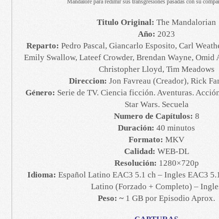
Mandalore para redimir sus transgresiones pasadas con su comp
Titulo Original:
The Mandalorian
Año:
2023
Reparto:
Pedro Pascal, Giancarlo Esposito, Carl Weath
Emily Swallow, Lateef Crowder, Brendan Wayne, Omid A
Christopher Lloyd, Tim Meadows
Direccion:
Jon Favreau (Creador), Rick F
Género:
Serie de TV. Ciencia ficción. Aventuras. Acción
Star Wars. Secuela
Numero de Capítulos:
8
Duración:
40 minutos
Formato:
MKV
Calidad:
WEB-DL
Resolución:
1280×720p
Idioma:
Español Latino EAC3 5.1 ch – Ingles EAC3 5.1
Latino (Forzado + Completo) – Ingle
Peso: ~
1 GB por Episodio Aprox.