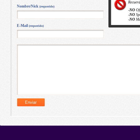
Recuer
Nombre/Nick
(requerido)
-
NO
Of
-
NO
Sp
-
NO
Ma
E-Mail
(requerido)