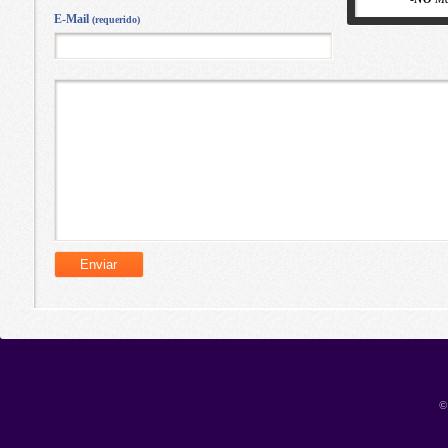
E-Mail
(requerido)
©