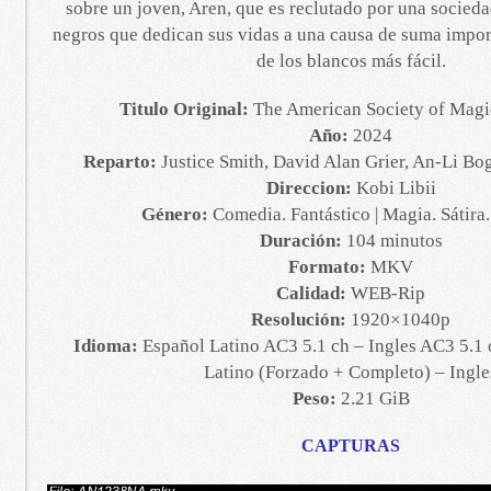
sobre un joven, Aren, que es reclutado por una socied
negros que dedican sus vidas a una causa de suma import
de los blancos más fácil.
Titulo Original:
The American Society of Magi
Año:
2024
Reparto:
Justice Smith, David Alan Grier, An-Li Bo
Direccion:
Kobi Libii
Género:
Comedia. Fantástico | Magia. Sátira
Duración:
104 minutos
Formato:
MKV
Calidad:
WEB-Rip
Resolución:
1920×1040p
Idioma:
Español Latino AC3 5.1 ch – Ingles AC3 5.1 
Latino (Forzado + Completo) – Ingle
Peso:
2.21 GiB
CAPTURAS