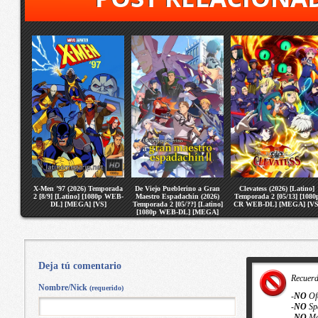
X-Men ’97 (2026) Temporada
De Viejo Pueblerino a Gran
Clevatess (2026) [Latino]
2 [8/9] [Latino] [1080p WEB-
Maestro Espadachin (2026)
Temporada 2 [05/13] [1080
DL] [MEGA] [VS]
Temporada 2 [05/??] [Latino]
CR WEB-DL] [MEGA] [VS
[1080p WEB-DL] [MEGA]
[VS]
Deja tú comentario
Recuer
Nombre/Nick
(requerido)
-
NO
Of
-
NO
Sp
-
NO
Ma