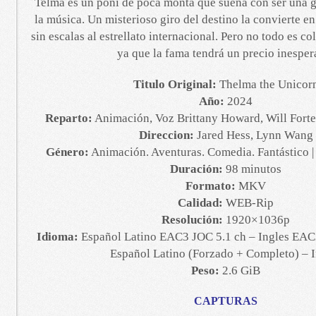
Telma es un poni de poca monta que sueña con ser una g
la música. Un misterioso giro del destino la convierte en
sin escalas al estrellato internacional. Pero no todo es co
ya que la fama tendrá un precio inesper
Titulo Original:
Thelma the Unicor
Año:
2024
Reparto:
Animación, Voz Brittany Howard, Will Forte
Direccion:
Jared Hess, Lynn Wang
Género:
Animación. Aventuras. Comedia. Fantástico |
Duración:
98 minutos
Formato:
MKV
Calidad:
WEB-Rip
Resolución:
1920×1036p
Idioma:
Español Latino EAC3 JOC 5.1 ch – Ingles EAC3
Español Latino (Forzado + Completo) – I
Peso:
2.6 GiB
CAPTURAS