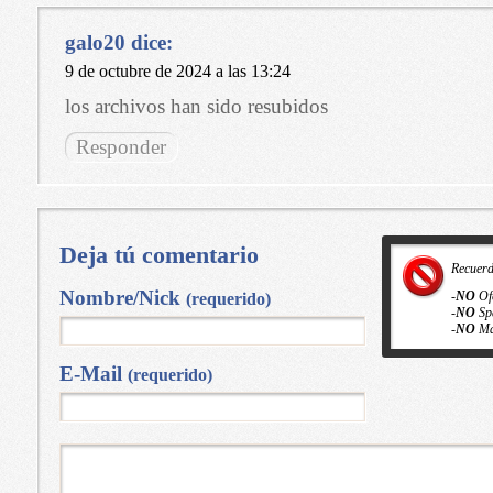
galo20
dice:
9 de octubre de 2024 a las 13:24
los archivos han sido resubidos
Responder
Deja tú comentario
Recuer
Nombre/Nick
-
NO
Of
(requerido)
-
NO
Sp
-
NO
Ma
E-Mail
(requerido)