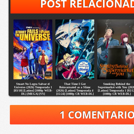
POST RELACIONA
Stuart No Logra Salvar el
That Time I Got
Smoking Behind the
Universo (2026) Temporada 1
Reincarnated as a Slime
Supermarket with You (202
[03/10] [Latino] [1080p WEB-
(2026) [Latino] Temporada 4
[Latino] Temporada 1 [02/1
DL] [MEGA] [VS]
[15/24] [1080p CR WEB-DL]
[1080p CR WEB-DL]
[MEGA] [VS]
[MEGA] [VS]
1 COMENTARI