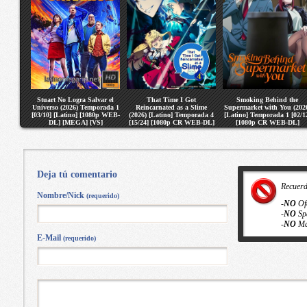
Stuart No Logra Salvar el
That Time I Got
Smoking Behind the
Universo (2026) Temporada 1
Reincarnated as a Slime
Supermarket with You (202
[03/10] [Latino] [1080p WEB-
(2026) [Latino] Temporada 4
[Latino] Temporada 1 [02/1
DL] [MEGA] [VS]
[15/24] [1080p CR WEB-DL]
[1080p CR WEB-DL]
[MEGA] [VS]
[MEGA] [VS]
Deja tú comentario
Recuer
Nombre/Nick
(requerido)
-
NO
Of
-
NO
Sp
-
NO
Ma
E-Mail
(requerido)