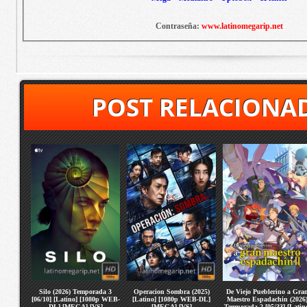
Contraseña:
www.latinomegarip.net
POST RELACIONA
Silo (2026) Temporada 3
Operacion Sombra (2025)
De Viejo Pueblerino a Gra
[06/10] [Latino] [1080p WEB-
[Latino] [1080p WEB-DL]
Maestro Espadachin (2026
DL] [MEGA] [VS]
[MEGA] [VS]
Temporada 2 [05/??] [Latin