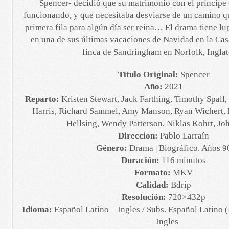
Spencer- decidió que su matrimonio con el príncipe 
funcionando, y que necesitaba desviarse de un camino qu
primera fila para algún día ser reina… El drama tiene lug
en una de sus últimas vacaciones de Navidad en la Ca
finca de Sandringham en Norfolk, Inglat
Titulo Original:
Spencer
Año:
2021
Reparto:
Kristen Stewart, Jack Farthing, Timothy Spall,
Harris, Richard Sammel, Amy Manson, Ryan Wichert, 
Hellsing, Wendy Patterson, Niklas Kohrt, J
Direccion:
Pablo Larraín
Género:
Drama | Biográfico. Años 9
Duración:
116 minutos
Formato:
MKV
Calidad:
Bdrip
Resolución:
720×432p
Idioma:
Español Latino – Ingles / Subs. Español Latino
– Ingles