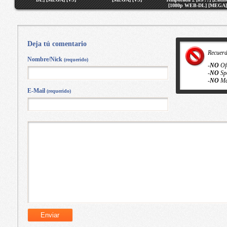
[1080p WEB-DL] [MEGA]
[VS]
Deja tú comentario
Recuer
Nombre/Nick
(requerido)
-
NO
Of
-
NO
Sp
-
NO
Ma
E-Mail
(requerido)