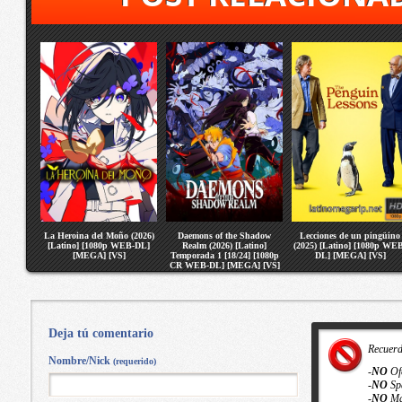
La Heroina del Moño (2026)
Daemons of the Shadow
Lecciones de un pingüino
[Latino] [1080p WEB-DL]
Realm (2026) [Latino]
(2025) [Latino] [1080p WE
[MEGA] [VS]
Temporada 1 [18/24] [1080p
DL] [MEGA] [VS]
CR WEB-DL] [MEGA] [VS]
Deja tú comentario
Recuer
Nombre/Nick
(requerido)
-
NO
Of
-
NO
Sp
-
NO
Ma