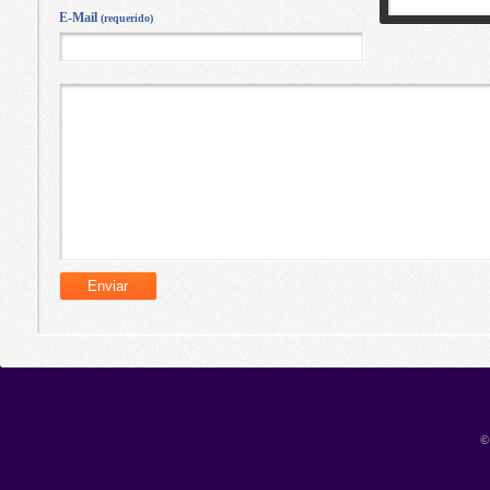
E-Mail
(requerido)
©