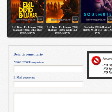
Evil Dead: En Llamas (2026)
Evil Dead: En Llamas (2026)
Soulm8te (2026) [Latino]
[Latino] [1080p WEB-Rip]
[Latino] [1080p WEB-DL]
[1080p WEB-DL] [MEGA]
[MEGA] [VS]
[MEGA] [VS]
[VS]
Deja tú comentario
Recuer
Nombre/Nick
(requerido)
-
NO
Of
-
NO
Sp
-
NO
Ma
E-Mail
(requerido)