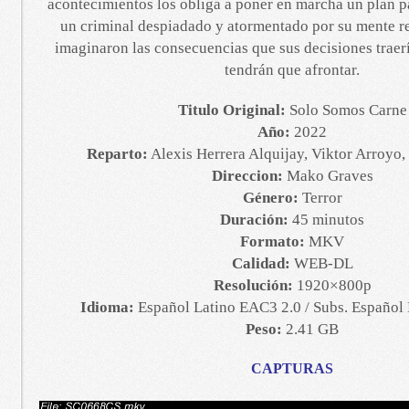
acontecimientos los obliga a poner en marcha un plan p
un criminal despiadado y atormentado por su mente r
imaginaron las consecuencias que sus decisiones traerí
tendrán que afrontar.
Titulo Original:
Solo Somos Carne
Año:
2022
Reparto:
Alexis Herrera Alquijay, Viktor Arroyo,
Direccion:
Mako Graves
Género:
Terror
Duración:
45 minutos
Formato:
MKV
Calidad:
WEB-DL
Resolución:
1920×800p
Idioma:
Español Latino EAC3 2.0 / Subs. Español 
Peso:
2.41 GB
CAPTURAS